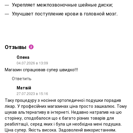
Укрепляет межпозвоночные шейные диски;
Улучшает поступление крови в головной мозг.
Отзывы
2
Олена
04.07.2026 в 13:09
Магазин спрацював супер швидко!!!
Ответить
Матвій
27.07.2023 в 15:16
Таку процедуру з носіння ортопедичної подушки порадив
лікар. У професійних магазинах ціна просто зашкалює. Тому
шукав альтернативу в інтернеті. Недавно натрапив на цю
сторінку, сподобалося що є багато різних товарів для
реабілітації, серед яких і була ця необхідна мені подушка.
Ціна супер. Якість висока. Задоволенй використанням.