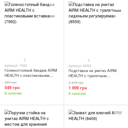
2
5
Артикул: 7992
Артикул: 8559
Голеностопный бандаж AIRM
Подставка на унитаз AIRM
HEALTH с пластиковыми
HEALTH с туалетным
вставками (7992)
сиденьем регулируемая (8559)
699 грн
2 499 грн
549 грн
1 999 грн
В наличии
В наличии