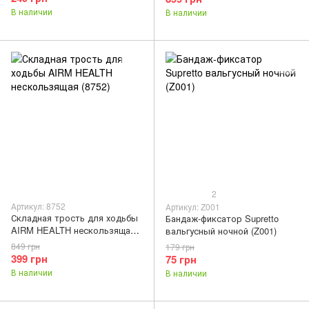
В наличии
В наличии
2
Артикул: 8752
Артикул: Z001
Складная трость для ходьбы
Бандаж-фиксатор Supretto
AIRM HEALTH нескользящая
вальгусный ночной (Z001)
(8752)
849 грн
179 грн
399 грн
75 грн
В наличии
В наличии