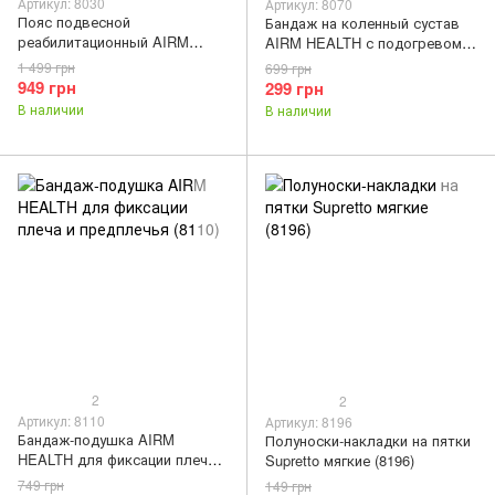
Артикул: 8030
Артикул: 8070
Пояс подвесной
Бандаж на коленный сустав
реабилитационный AIRM
AIRM HEALTH с подогревом
HEALTH (8030)
(8070)
1 499 грн
699 грн
949 грн
299 грн
В наличии
В наличии
2
2
Артикул: 8110
Артикул: 8196
Бандаж-подушка AIRM
Полуноски-накладки на пятки
HEALTH для фиксации плеча и
Supretto мягкие (8196)
предплечья (8110)
749 грн
149 грн