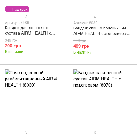
Подарок
3
4
Артикул: 7986
Артикул: 8032
Бандаж для локтевого
Бандаж спинно-поясничный
сустава AIRM HEALTH с
AIRM HEALTH ортопедический
фиксирующим ремнем (7986)
(8032)
349 грн
699 грн
200 грн
489 грн
В наличии
В наличии
3
3