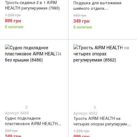
Трость-сиденье 2 в 1 AIRM
Подушка для вытяжения
HEALTH регулируемая (7993)
шейного отдела
позвоночника AIRM HEALTH
1 299 грн
499 грн
надувная ортопедическая
899 грн
349 грн
(8211)
В наличии
В наличии
2
5
Артикул: 8486
Артикул: 8562
Судно подкладное
Трость AIRM HEALTH на
пластиковое AIRM HEALTH
четырех опорах регулируемая
без крышки (8486)
(8562)
299 грн
1 299 грн
249 грн
899 грн