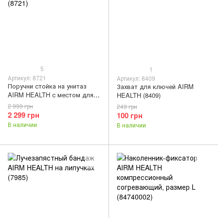
5
1
Артикул: 8721
Артикул: 8409
Поручни стойка на унитаз
Захват для ключей AIRM
AIRM HEALTH с местом для
HEALTH (8409)
хранения (8721)
2 999 грн
249 грн
2 299 грн
100 грн
В наличии
В наличии