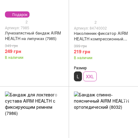
Подарок
2
2
Артикул: 7985
Артикул: 84740002
Лучезапястный бандаж AIRM
Наколенник-фиксатор AIRM
HEALTH на липучках (7985)
HEALTH компрессионный
согревающий, размер L
349 грн
399 грн
(84740002)
249 грн
219 грн
В наличии
В наличии
Размер
L
XXL