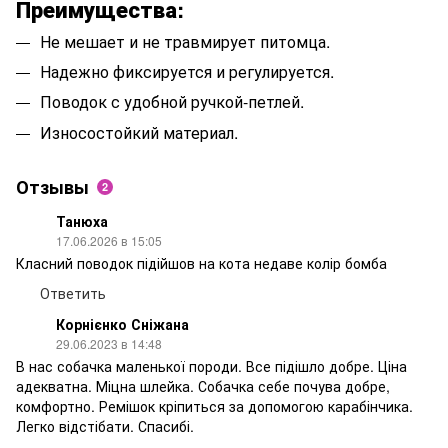
Преимущества:
Не мешает и не травмирует питомца.
Надежно фиксируется и регулируется.
Поводок с удобной ручкой-петлей.
Износостойкий материал.
Отзывы
2
Танюха
17.06.2026 в 15:05
Класний поводок підійшов на кота недаве колір бомба
Ответить
Корнієнко Сніжана
29.06.2023 в 14:48
В нас собачка маленької породи. Все підішло добре. Ціна
адекватна. Міцна шлейка. Собачка себе почува добре,
комфортно. Ремішок кріпиться за допомогою карабінчика.
Легко відстібати. Спасибі.