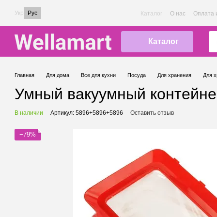
Перейти к основному контенту
Укр
Рус
Каталог
О нас
Оплата 
Каталог
Главная
Для дома
Все для кухни
Посуда
Для хранения
Для х
Умный вакуумный контейнер 
В наличии
Артикул: 5896+5896+5896
Оставить отзыв
−79%