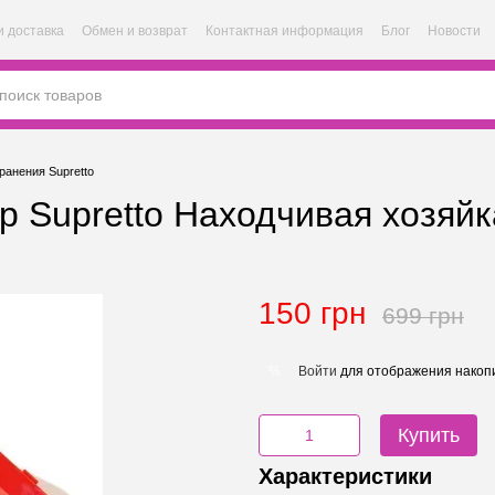
и доставка
Обмен и возврат
Контактная информация
Блог
Новости
ранения Supretto
Supretto Находчивая хозяйка 
150 грн
699 грн
Войти
для отображения накопи
%
Купить
Характеристики