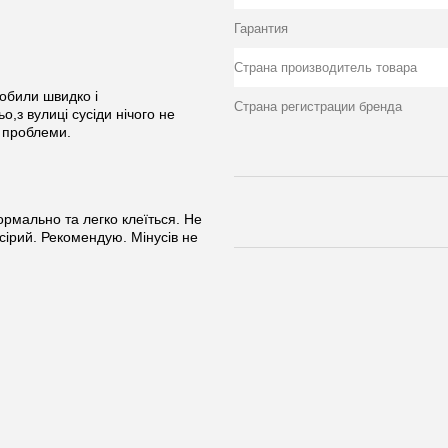
Гарантия
Страна производитель товара
робили швидко і
Страна регистрации бренда
,з вулиці сусіди нічого не
 проблеми.
ормально та легко клеїться. Не
сірий. Рекомендую. Мінусів не