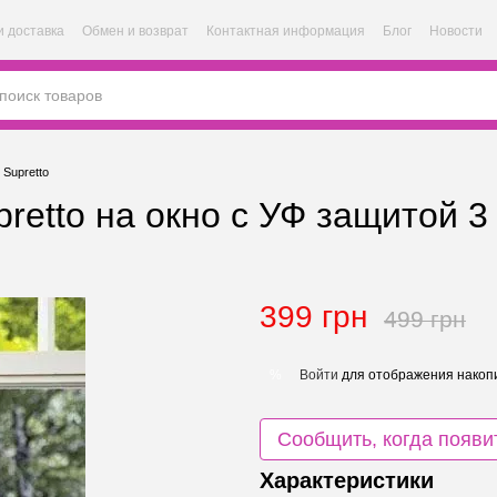
и доставка
Обмен и возврат
Контактная информация
Блог
Новости
 Supretto
etto на окно с УФ защитой 3 
399 грн
499 грн
Войти
для отображения накопи
%
Сообщить, когда появи
Характеристики