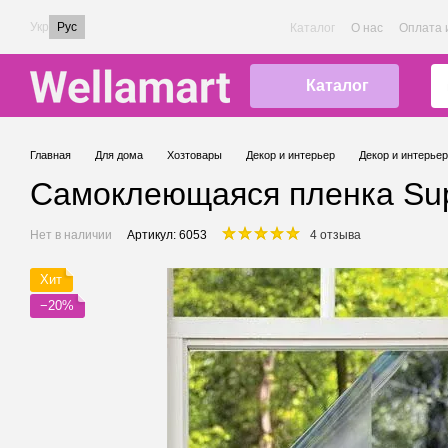
Перейти к основному контенту
Укр
Рус
Каталог
О нас
Оплата 
Каталог
Главная
Для дома
Хозтовары
Декор и интерьер
Декор и интерьер
Самоклеющаяся пленка Supr
Нет в наличии
Артикул: 6053
4 отзыва
Хит
−20%