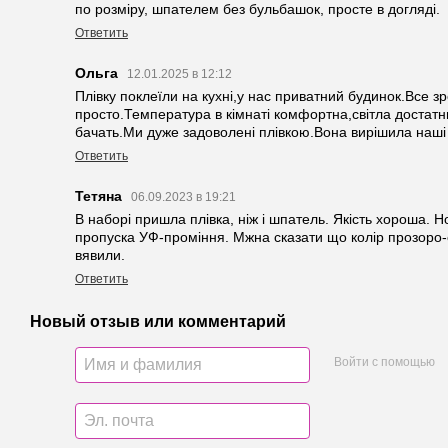
по розміру, шпателем без бульбашок, просте в догляді.
Ответить
Ольга
12.01.2025 в 12:12
Плівку поклеїли на кухні,у нас приватний будинок.Все з
просто.Температура в кімнаті комфортна,світла достатньо
бачать.Ми дуже задоволені плівкою.Вона вирішила наші
Ответить
Тетяна
06.09.2023 в 19:21
В наборі пришла плівка, ніж і шпатель. Якість хороша. Н
пропуска УФ-проміння. Мжна сказати що колір прозоро-
вявили.
Ответить
Новый отзыв или комментарий
Войти с помощью