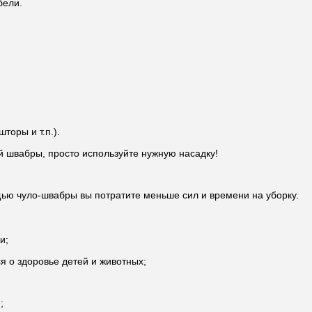
бели.
торы и т.п.).
й швабры, просто используйте нужную насадку!
щью чуло-швабры вы потратите меньше сил и времени на уборку.
и;
 о здоровье детей и животных;
;