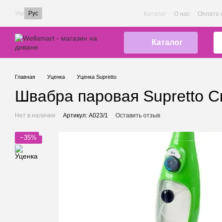
Перейти к основному контенту
Укр
Рус
Каталог
О нас
Оплата 
Каталог
Главная
Уценка
Уценка Supretto
Швабра паровая Supretto С
Нет в наличии
Артикул: A023/1
Оставить отзыв
−35%