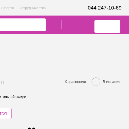
044 247-10-69
Оферта
Сотрудничество
рн
К сравнению
В желания
тельной скидки
тся