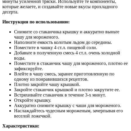
минуты усиленной тряски. Используйте те компоненты,
которые желаете, и создавайте новые вкусы прохладного
десерта.
Инструкция по использованию:
Снимите со стаканчика крышку и аккуратно выньте
чашу для мороженого.
Наполните емкость колотым льдом до середины.
Поместите в чашку 4 ст.л. пищевой соли.
Добавьте в полученную смесь 4 ст.л. очень холодной
воды.
Поместите в стаканчик чашу для мороженого, плотно ее
зафиксируйте.
Влейте в чашу смесь, заранее приготовленную по
одному из понравившихся рецептов.
Плотно закройте чашу крышкой.
Закройте стаканчик крышкой и плотно закрутите ее.
Встряхивайте стаканчик в течение 3-х минут.
Откройте крышку.
Аккуратно снимите крышку с чаши для мороженого.
Наслаждайтесь чудесным мороженым, зачерпывая его
веселой ложечкой.
Характеристики: