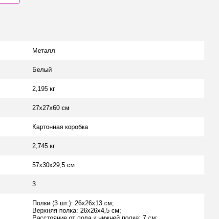
Металл
Белый
2,195 кг
27х27х60 см
Картонная коробка
2,745 кг
57х30х29,5 см
3
Полки (3 шт.): 26х26х13 см;
Верхняя полка: 26х26х4,5 см;
Расстояние от пола к нижней полке: 7 см;