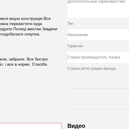
Дополнительные характеристики
волі міцна конструкція.Вся
ожна перемістити куда
Тип
одукти.Полиці вмістки.Завдяки
 сподобалася покупка.
Назначение
Гарантия
Страна производитель товара
ли, забрали. Все бистро.
. і все в нормє. Спасіба.
Страна регистрации бренда
Видео