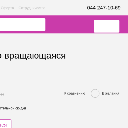
044 247-10-69
Оферта
Сотрудничество
to вращающаяся
рн
К сравнению
В желания
тельной скидки
тся