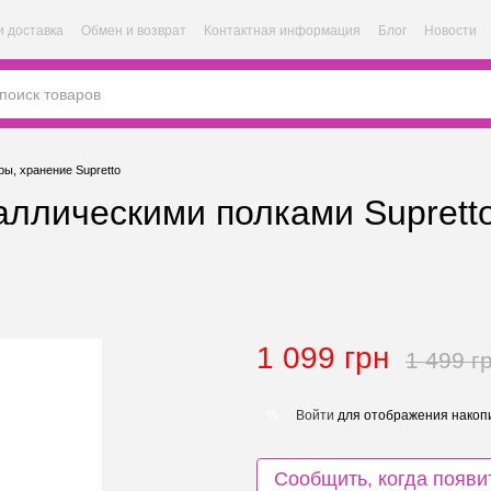
и доставка
Обмен и возврат
Контактная информация
Блог
Новости
ы, хранение Supretto
таллическими полками Supret
1 099 грн
1 499 г
Войти
для отображения накопи
%
Сообщить, когда появи