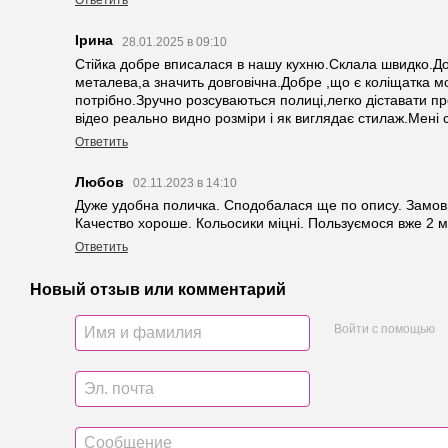
Ответить
Ірина
28.01.2025 в 09:10
Стійка добре вписалася в нашу кухню.Склала швидко.До
металева,а значить довговічна.Добре ,що є коліщатка м
потрібно.Зручно розсуваються полиці,легко діставати пр
відео реально видно розміри і як виглядає стилаж.Мені
Ответить
Любов
02.11.2023 в 14:10
Дуже удобна поличка. Сподобалася ще по опису. Замови
Качество хороше. Кольосики міцні. Пользуємося вже 2 міс
Ответить
Новый отзыв или комментарий
Войти с помощью