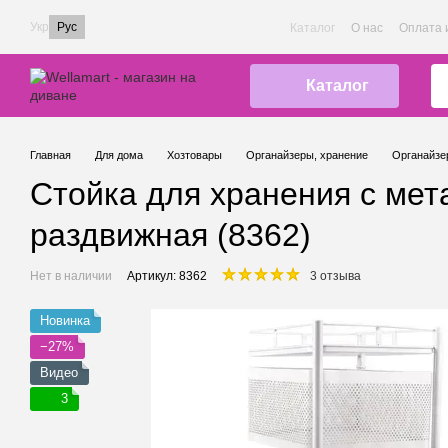
Перейти к основному контенту
Укр
Рус
Каталог
О нас
Оплата 
Каталог
Главная
Для дома
Хозтовары
Органайзеры, хранение
Органайзер
Стойка для хранения с ме
раздвижная (8362)
Нет в наличии
Артикул: 8362
3 отзыва
Новинка
−27%
Видео
3