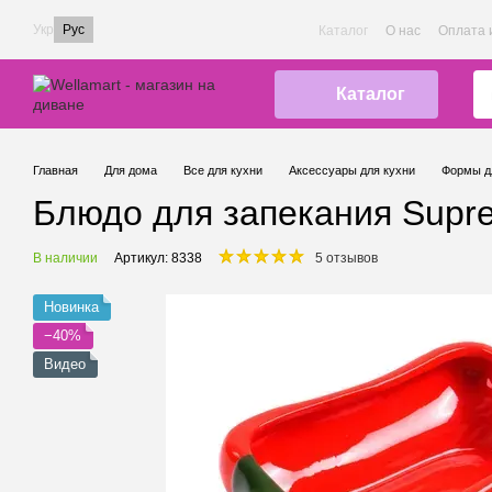
Перейти к основному контенту
Укр
Рус
Каталог
О нас
Оплата 
Каталог
Главная
Для дома
Все для кухни
Аксессуары для кухни
Формы д
Блюдо для запекания Supret
В наличии
Артикул: 8338
5 отзывов
Новинка
−40%
Видео