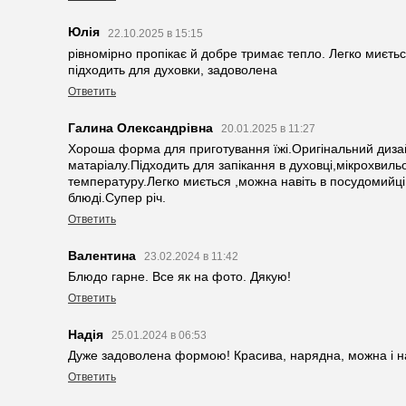
Юлія
22.10.2025 в 15:15
рівномірно пропікає й добре тримає тепло. Легко миєть
підходить для духовки, задоволена
Ответить
Галина Олександрівна
20.01.2025 в 11:27
Хороша форма для приготування їжі.Оригінальний диза
матаріалу.Підходить для запікання в духовці,мікрохвиль
температуру.Легко миється ,можна навіть в посудомийці
блюді.Супер річ.
Ответить
Валентина
23.02.2024 в 11:42
Блюдо гарне. Все як на фото. Дякую!
Ответить
Надія
25.01.2024 в 06:53
Дуже задоволена формою! Красива, нарядна, можна і на 
Ответить