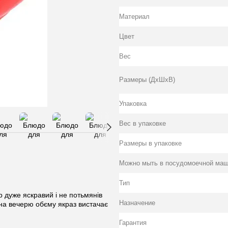
Материал
Цвет
Вес
Размеры (ДхШхВ)
Упаковка
Вес в упаковке
Размеры в упаковке
Можно мыть в посудомоечной ма
Тип
 дуже яскравий і не потьмянів
Назначение
 на вечерю обєму якраз вистачає
Гарантия