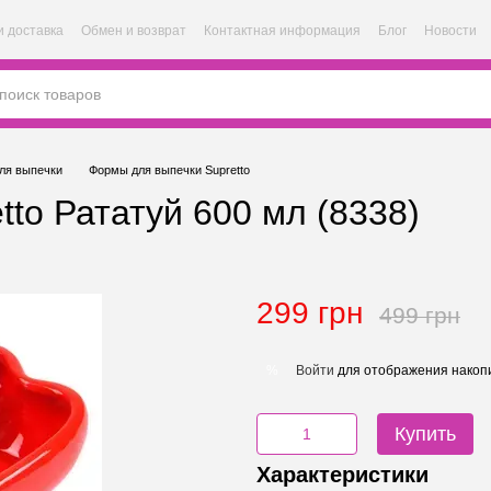
и доставка
Обмен и возврат
Контактная информация
Блог
Новости
ля выпечки
Формы для выпечки Supretto
to Рататуй 600 мл (8338)
299 грн
499 грн
Войти
для отображения накопи
%
Купить
Характеристики