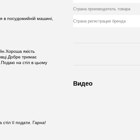
Страна производитель товара
ся в посудомийній машині,
Страна регистрации бренда
йн.Хороша якість
овці.Добре тримає
.Подаю на стіл в цьому
Видео
стіл її подати. Гарна!