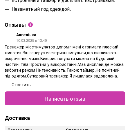
Встроенный таймер и дисплей с настройками.
Незаметный под одеждой.
Отзывы
1
Ангелінка
10.03.2025 в 13:40
Тренажер міостимулятор допоміг мені отримати плоский
животик.Він генерує електричні імпульси,що викликають
скорочення мязів.Використовувати можна на будь-якій
частині тіла.Простий у використанні.Має дисплей,де можна
вибрати режим і інтенсивність.Також таймер.Не помітний
під одягом.Суперовий тренажер.Я лишилася задоволена.
Ответить
Написать отзыв
Доставка