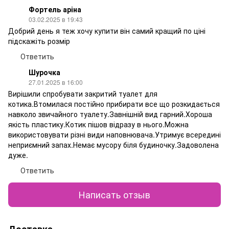
Фортель аріна
03.02.2025 в 19:43
Добрий день я теж хочу купити він самий кращий по ціні
підскажіть розмір
Ответить
Шурочка
27.01.2025 в 16:00
Вирішили спробувати закритий туалет для
котика.Втомилася постійно прибирати все що розкидається
навколо звичайного туалету.Завнішній вид гарний.Хороша
якість пластику.Котик пішов відразу в нього.Можна
використовувати різні види наповнювача.Утримує всередині
неприємний запах.Немає мусору біля будиночку.Задоволена
дуже.
Ответить
Написать отзыв
Доставка