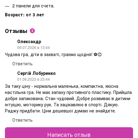
2 панели для счета.
Возраст: от 3 лет
Отзывы
2
Олександр
09.07.2026 в 13:44
Чудова гра, діти в захваті, граємо щодня! ⚽️😊
Ответить
Сергій Лобуренко
01.06.2023 в 23:44
За таку ціну - нормальна маленька, компактна, якісна
настільна гра. Не має запаху противного пластику. Прийшла
добре запакована. Стан чудовий. Добре розвиває в дитини
інтуіцію, моторику рук. Та зацікавлює в спорті. Дякую.
Раджу придбати. Ціни дешевшої думаю не знайдете.
Ответить
Написать отзыв