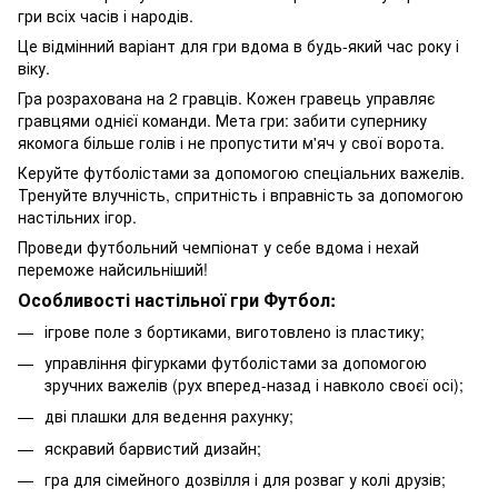
гри всіх часів і народів.
Це відмінний варіант для гри вдома в будь-який час року і
віку.
Гра розрахована на 2 гравців. Кожен гравець управляє
гравцями однієї команди. Мета гри: забити супернику
якомога більше голів і не пропустити м'яч у свої ворота.
Керуйте футболістами за допомогою спеціальних важелів.
Тренуйте влучність, спритність і вправність за допомогою
настільних ігор.
Проведи футбольний чемпіонат у себе вдома і нехай
переможе найсильніший!
Особливості настільної гри Футбол:
ігрове поле з бортиками, виготовлено із пластику;
управління фігурками футболістами за допомогою
зручних важелів (рух вперед-назад і навколо своєї осі);
дві плашки для ведення рахунку;
яскравий барвистий дизайн;
гра для сімейного дозвілля і для розваг у колі друзів;