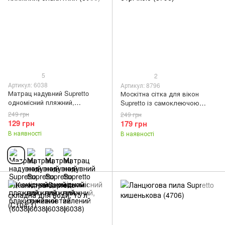
5
2
Артикул: 6038
Артикул: 8796
Матрац надувний Supretto
Москітна сітка для вікон
одномісний пляжний,
Supretto із самоклеючою
блакитний (6038)
стрічкою (8796)
249 грн
249 грн
129 грн
179 грн
В наявності
В наявності