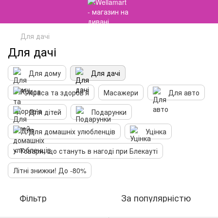
Для дачі
Для дачі
Для дому
Для дачі
Краса та здоров'я
Масажери
Для авто
Для дітей
Подарунки
Для домашніх улюбленців
Уцінка
⚡️ Товари, що стануть в нагоді при Блекауті
Літні знижки! До -80%
Фільтр
За популярністю