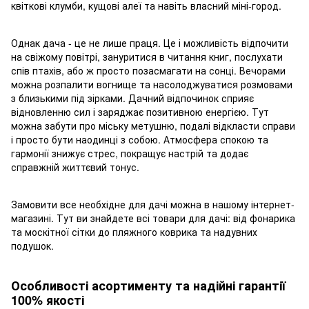
квіткові клумби, кущові алеї та навіть власний міні-город.
Однак дача - це не лише праця. Це і можливість відпочити
на свіжому повітрі, зануритися в читання книг, послухати
спів птахів, або ж просто позасмагати на сонці. Вечорами
можна розпалити вогнище та насолоджуватися розмовами
з близькими під зірками. Дачний відпочинок сприяє
відновленню сил і заряджає позитивною енергією. Тут
можна забути про міську метушню, подалі відкласти справи
і просто бути наодинці з собою. Атмосфера спокою та
гармонії знижує стрес, покращує настрій та додає
справжній життєвий тонус.
Замовити все необхідне для дачі можна в нашому інтернет-
магазині. Тут ви знайдете всі товари для дачі: від фонарика
та москітної сітки до пляжного коврика та надувних
подушок.
Особливості асортименту та надійні гарантії
100% якості