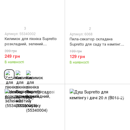
3
2
Артикул: 55340002
Артикул: 6068
Килимок для пікніка Supretto
Пила-секатор складана
розкладний, зелений
Supretto для саду та кемпінгу
(55340002)
(6068)
399 грн
199 грн
249 грн
129 грн
В наявності
В наявності