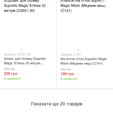
1
4
Артикул: C2651-30
Артикул: C141
Шланг для поливу Supretto
Москітна сітка Supretto Magic
Magic X-Hose 30 метрів
Mesh (Меджик меш) (C141)
(C2651-30)
499 грн
299 грн
229 грн
199 грн
В наявності
В наявності
Показати ще 20 товарів