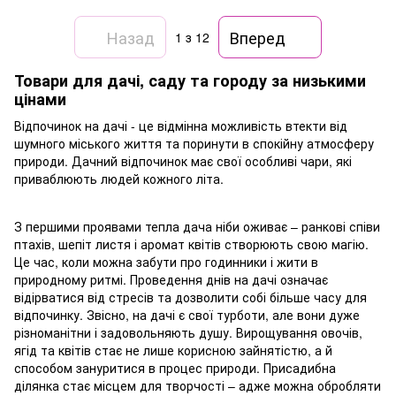
Назад
Вперед
1
з 12
Товари для дачі, саду та городу за низькими
цінами
Відпочинок на дачі - це відмінна можливість втекти від
шумного міського життя та поринути в спокійну атмосферу
природи. Дачний відпочинок має свої особливі чари, які
приваблюють людей кожного літа.
З першими проявами тепла дача ніби оживає – ранкові співи
птахів, шепіт листя і аромат квітів створюють свою магію.
Це час, коли можна забути про годинники і жити в
природному ритмі. Проведення днів на дачі означає
відірватися від стресів та дозволити собі більше часу для
відпочинку. Звісно, на дачі є свої турботи, але вони дуже
різноманітни і задовольняють душу. Вирощування овочів,
ягід та квітів стає не лише корисною зайнятістю, а й
способом зануритися в процес природи. Присадибна
ділянка стає місцем для творчості – адже можна обробляти