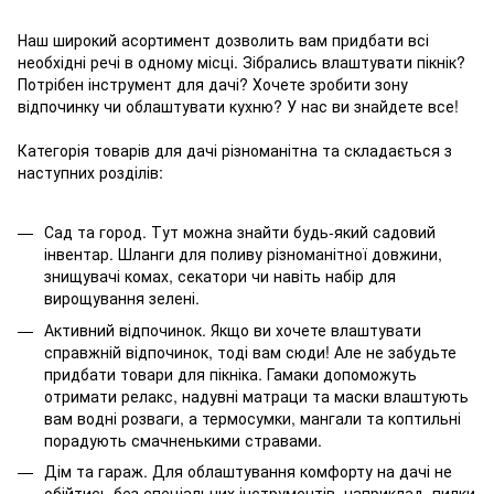
Наш широкий асортимент дозволить вам придбати всі
необхідні речі в одному місці. Зібрались влаштувати пікнік?
Потрібен інструмент для дачі? Хочете зробити зону
відпочинку чи облаштувати кухню? У нас ви знайдете все!
Категорія товарів для дачі різноманітна та складається з
наступних розділів:
Сад та город. Тут можна знайти будь-який садовий
інвентар. Шланги для поливу різноманітної довжини,
знищувачі комах, секатори чи навіть набір для
вирощування зелені.
Активний відпочинок. Якщо ви хочете влаштувати
справжній відпочинок, тоді вам сюди! Але не забудьте
придбати товари для пікніка. Гамаки допоможуть
отримати релакс, надувні матраци та маски влаштують
вам водні розваги, а термосумки, мангали та коптильні
порадують смачненькими стравами.
Дім та гараж. Для облаштування комфорту на дачі не
обійтись без спеціальних інструментів, наприклад, пилки