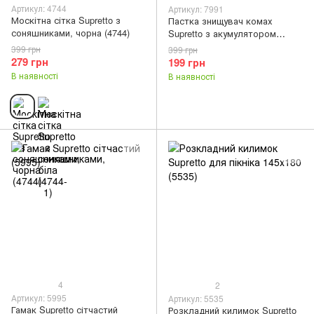
Артикул: 4744
Артикул: 7991
Москітна сітка Supretto з
Пастка знищувач комах
соняшниками, чорна (4744)
Supretto з акумулятором
(7991)
399 грн
399 грн
279 грн
199 грн
В наявності
В наявності
4
2
Артикул: 5995
Артикул: 5535
Гамак Supretto сітчастий
Розкладний килимок Supretto