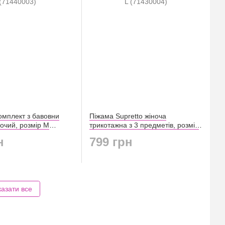
омплект з бавовни
Піжама Supretto жіноча
ночий, розмір М
трикотажна з 3 предметів, розмір
L (71430004)
н
799 грн
азати все