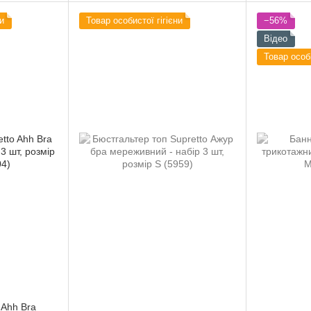
и
Товар особистої гігієни
−56%
Відео
Товар особи
 Ahh Bra