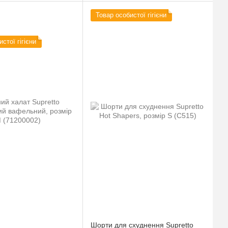
Товар особистої гігієни
стої гігієни
Шорти для схуднення Supretto