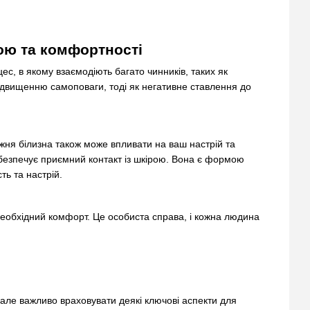
ою та комфортності
с, в якому взаємодіють багато чинників, таких як
 підвищенню самоповаги, тоді як негативне ставлення до
ижня білизна також може впливати на ваш настрій та
абезпечує приємний контакт із шкірою. Вона є формою
ть та настрій.
 необхідний комфорт. Це особиста справа, і кожна людина
але важливо враховувати деякі ключові аспекти для