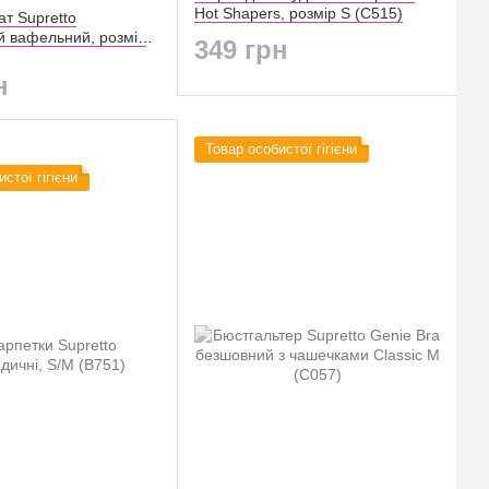
Hot Shapers, розмір S (C515)
т Supretto
й вафельний, розмір
349 грн
2)
н
Товар особистої гігієни
стої гігієни