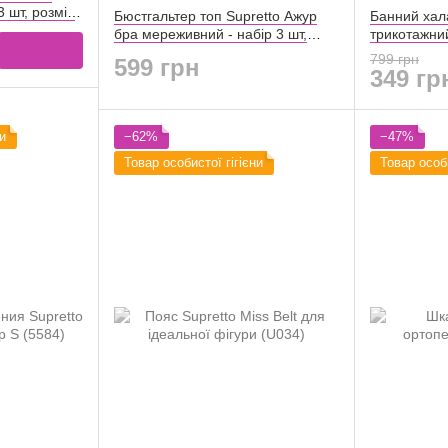
 шт, розмір
Бюстгальтер топ Supretto Ажур
Банний хала
бра мереживний - набір 3 шт,
трикотажни
розмір S (5959)
M (7120000
799 грн
599 грн
349 гр
и
−62%
−47%
Товар особистої гігієни
Товар особи