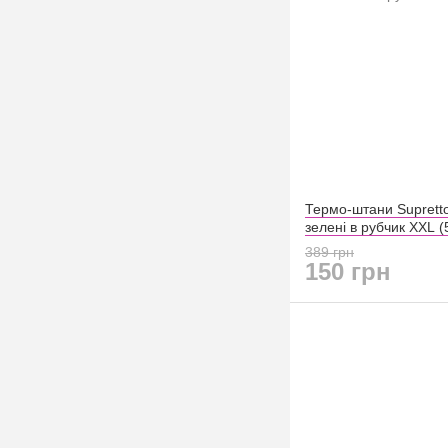
Термо-штани Supretto
зелені в рубчик XXL (
389 грн
150 грн