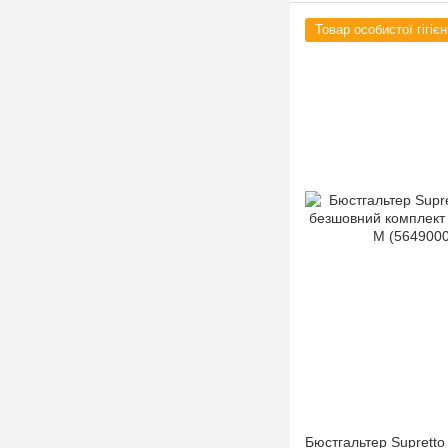
Товар особистої гігієн
Бюстгальтер Supretto