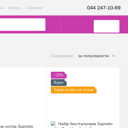
044 247-10-69
ни
Оферта
Співпраця
Сортування:
за популярністю
−22%
Відео
Товар особистої гігієни