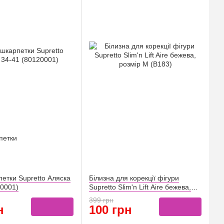
етки Supretto Аляска
Білизна для корекції фігури
20001)
Supretto Slim'n Lift Aire бежева,
розмір M (B183)
399 грн
н
100 грн