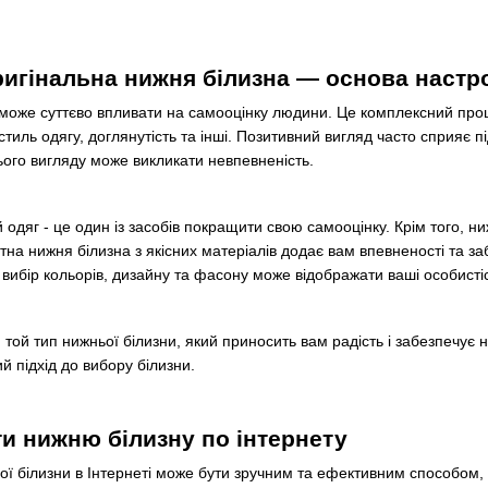
ригінальна нижня білизна — основа настр
може суттєво впливати на самооцінку людини. Це комплексний проце
стиль одягу, доглянутість та інші. Позитивний вигляд часто сприяє
ього вигляду може викликати невпевненість.
 одяг - це один із засобів покращити свою самооцінку. Крім того, н
на нижня білизна з якісних матеріалів додає вам впевненості та з
вибір кольорів, дизайну та фасону може відображати ваші особистіс
той тип нижньої білизни, який приносить вам радість і забезпечує
ий підхід до вибору білизни.
и нижню білизну по інтернету
ї білизни в Інтернеті може бути зручним та ефективним способом, 