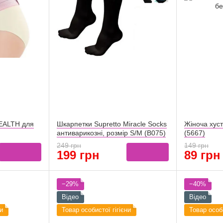
EALTH для
Шкарпетки Supretto Miracle Socks
Жіноча хуст
антиварикозні, розмір S/M (B075)
(5667)
249 грн
149 грн
199 грн
89 грн
−29%
−40%
Відео
Відео
и
Товар особистої гігієни
Товар особи