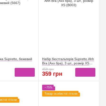
ка Supretto, бежевий
Набір бюстгальтерів Supretto Ahh
Bra (Ахх бра), 3 шт., розмір XS
(B003)
459 грн
359 грн
−75%
Товар особистої гігієни
стої гігієни