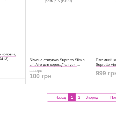
 чоловічі,
5413)
Білизна стягуюча Supretto Slim'n
Піжамний к
Lift Aire для корекції фігури,
Supretto жі
розмір S (B100)
(71440003)
699 грн
999 гр
100 грн
Назад
1
2
Вперед
Пок