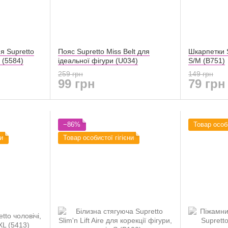
я Supretto
Пояс Supretto Miss Belt для
Шкарпетки S
 (5584)
ідеальної фігури (U034)
S/M (B751)
259 грн
149 грн
99 грн
79 грн
−86%
Товар особи
и
Товар особистої гігієни