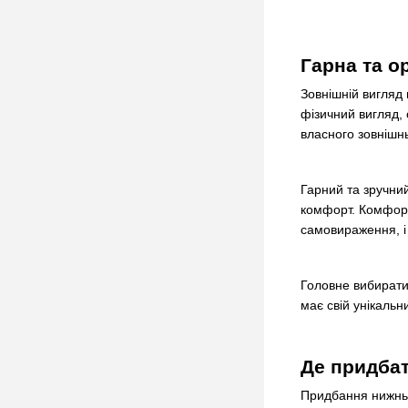
Гарна та о
Зовнішній вигляд 
фізичний вигляд, 
власного зовнішн
Гарний та зручний
комфорт. Комфорт
самовираження, і 
Головне вибирати 
має свій унікальн
Де придбат
Придбання нижньо