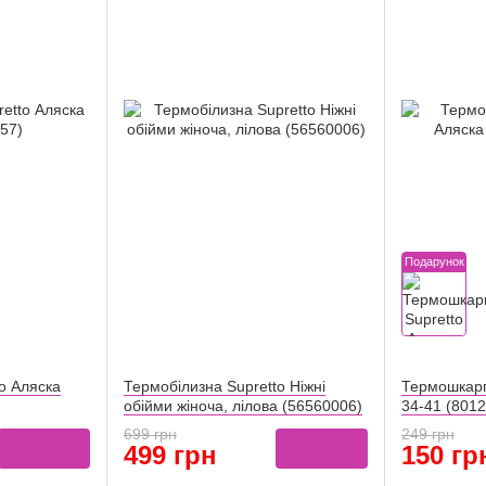
Подарунок
o Аляска
Термобілизна Supretto Ніжні
Термошкарп
обійми жіноча, лілова (56560006)
34-41 (801
699 грн
249 грн
499 грн
150 гр