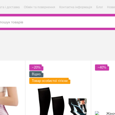
та і доставка
Обмін та повернення
Контактна інформація
Блог
Нови
−20%
−40%
Відео
Товар особистої гігієни