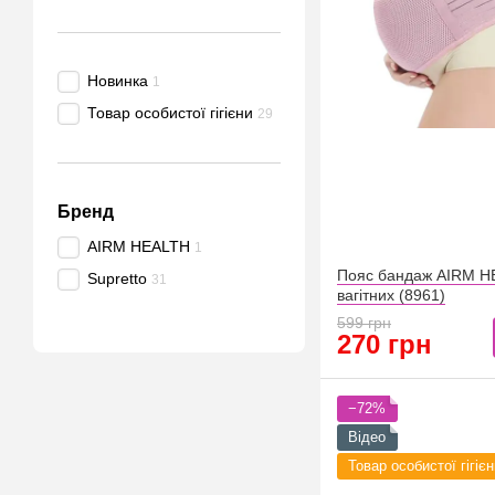
Новинка
1
Товар особистої гігієни
29
Бренд
AIRM HEALTH
1
Пояс бандаж AIRM H
Supretto
31
вагітних (8961)
599 грн
270 грн
−72%
Відео
Товар особистої гігієн