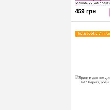
безшовний комплект 3
M (56490004)
459 грн
Товар особистої гігієн