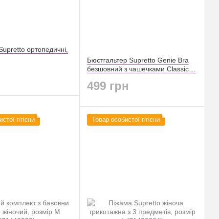
upretto ортопедичні,
Бюстгальтер Supretto Genie Bra
безшовний з чашечками Сlassic M
(C057)
499 грн
стої гігієни
Товар особистої гігієни