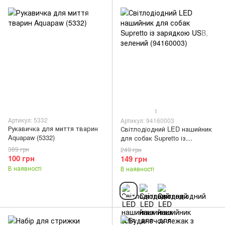
1
Артикул: 5332
Артикул: 94160003
Рукавичка для миття тварин
Світлодіодний LED нашийник
Aquapaw (5332)
для собак Supretto із
зарядкою USB, зелений
389 грн
249 грн
(94160003)
100 грн
149 грн
В наявності
В наявності