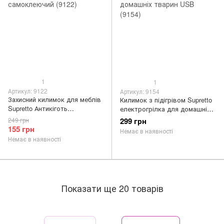
1
1
Артикул: 9122
Артикул: 9154
Захисний килимок для меблів
Килимок з підігрівом Supretto
Supretto Антикіготь
електрогрілка для домашніх
самоклеючий (9122)
тварин USB (9154)
249 грн
299 грн
155 грн
Немає в наявності
Немає в наявності
Показати ще 20 товарів