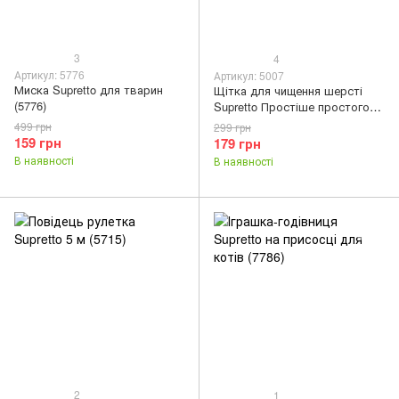
3
4
Артикул: 5776
Артикул: 5007
Миска Supretto для тварин
Щітка для чищення шерсті
(5776)
Supretto Простіше простого
(5007)
499 грн
299 грн
159 грн
179 грн
В наявності
В наявності
2
1