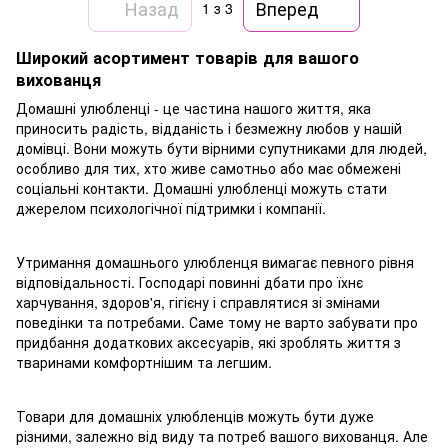
Назад
Вперед
1
з 3
Широкий асортимент товарів для вашого
вихованця
Домашні улюбленці - це частина нашого життя, яка
приносить радість, відданість і безмежну любов у нашій
домівці. Вони можуть бути вірними супутниками для людей,
особливо для тих, хто живе самотньо або має обмежені
соціальні контакти. Домашні улюбленці можуть стати
джерелом психологічної підтримки і компанії.
Утримання домашнього улюбленця вимагає певного рівня
відповідальності. Господарі повинні дбати про їхнє
харчування, здоров'я, гігієну і справлятися зі змінами
поведінки та потребами. Саме тому не варто забувати про
придбання додаткових аксесуарів, які зроблять життя з
тваринами комфортнішим та легшим.
Товари для домашніх улюбленців можуть бути дуже
різними, залежно від виду та потреб вашого вихованця. Але