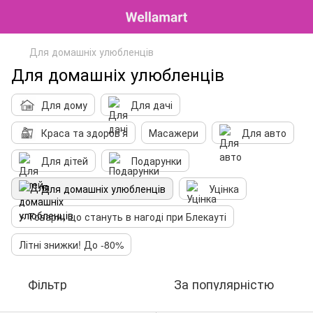
Для домашніх улюбленців
Для домашніх улюбленців
Для дому
Для дачі
Краса та здоров'я
Масажери
Для авто
Для дітей
Подарунки
Для домашніх улюбленців
Уцінка
⚡️ Товари, що стануть в нагоді при Блекауті
Літні знижки! До -80%
Фільтр
За популярністю