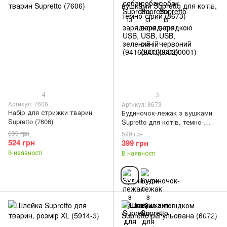
4
3
Артикул: 7606
Артикул: 8673
Набір для стрижки тварин
Будиночок-лежак з вушками
Supretto (7606)
Supretto для котів, темно-
сірий (8673)
699 грн
599 грн
524 грн
399 грн
В наявності
В наявності