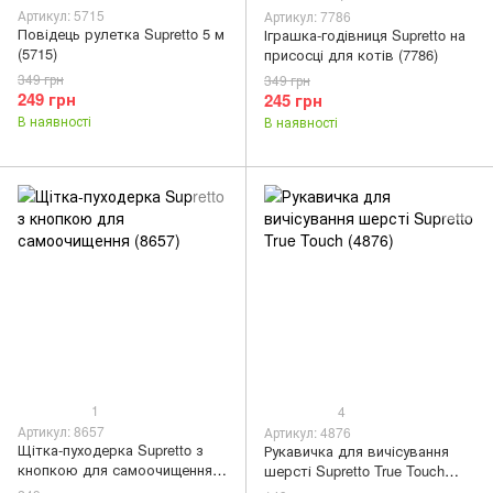
Артикул: 5715
Артикул: 7786
Повідець рулетка Supretto 5 м
Іграшка-годівниця Supretto на
(5715)
присосці для котів (7786)
349 грн
349 грн
249 грн
245 грн
В наявності
В наявності
1
4
Артикул: 8657
Артикул: 4876
Щітка-пуходерка Supretto з
Рукавичка для вичісування
кнопкою для самоочищення
шерсті Supretto True Touch
(8657)
(4876)