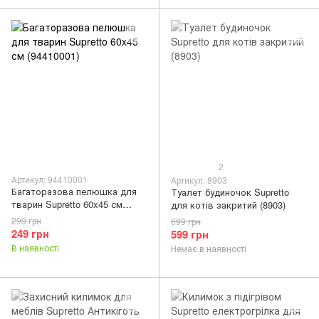
2
Артикул: 94410001
Артикул: 8903
Багаторазова пелюшка для
Туалет будиночок Supretto
тварин Supretto 60x45 см
для котів закритий (8903)
(94410001)
299 грн
699 грн
249 грн
599 грн
В наявності
Немає в наявності