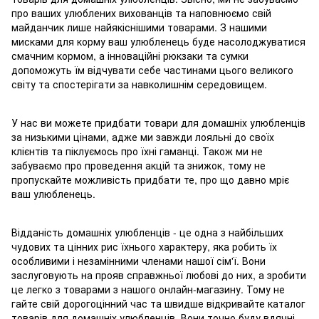
про ваших улюблених вихованців та наповнюємо свій
майданчик лише найякіснішими товарами. З нашими
мисками для корму ваш улюбленець буде насолоджуватися
смачним кормом, а інноваційні рюкзаки та сумки
допоможуть їм відчувати себе частинами цього великого
світу та спостерігати за навколишнім середовищем.
У нас ви можете придбати товари для домашніх улюбленців
за низькими цінами, адже ми завжди лояльні до своїх
клієнтів та піклуємось про їхні гаманці. Також ми не
забуваємо про проведення акцій та знижок, тому не
пропускайте можливість придбати те, про що давно мріє
ваш улюбленець.
Відданість домашніх улюбленців - це одна з найбільших
чудових та цінних рис їхнього характеру, яка робить їх
особливими і незамінними членами нашої сім'ї. Вони
заслуговують на прояв справжньої любові до них, а зробити
це легко з товарами з нашого онлайн-магазину. Тому не
гайте свій дорогоцінний час та швидше відкривайте каталог
товарів для домашніх улюбленців. Вони точно буду вдячні