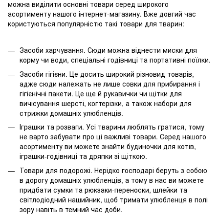
можна виділити основні товари серед широкого
асортименту нашого інтернет-магазину. Вже довгий час
користуються популярністю такі товари для тварин:
Засоби харчування. Сюди можна віднести миски для
корму чи води, спеціальні годівниці та портативні поїлки.
Засоби гігієни. Це досить широкий різновид товарів,
адже сюди належать не лише совки для прибирання і
гігієнічні пакети. Це ще й рукавички чи щітки для
вичісування шерсті, когтерізки, а також набори для
стрижки домашніх улюбленців.
Іграшки та розваги. Усі тварини люблять гратися, тому
не варто забувати про ці важливі товари. Серед нашого
асортименту ви можете знайти будиночки для котів,
іграшки-годівниці та дряпки зі щіткою.
Товари для подорожі. Нерідко господарі беруть з собою
в дорогу домашніх улюбленців, а тому в нас ви можете
придбати сумки та рюкзаки-переноски, шлейки та
світлодіодний нашийник, щоб тримати улюбленця в полі
зору навіть в темний час доби.