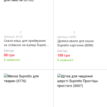
2
5
Артикул: 8153
Артикул: 8296
Совок-ківш для прибирання
Дряпка-хвиля для кішок
за собакою на вулиці Supretto
Supretto картонна (8296)
з відсіком для пакетів (8153)
249 грн
249 грн
99 грн
199 грн
В наявності
В наявності