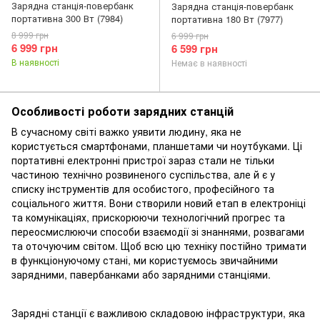
Зарядна станція-повербанк
Зарядна станція-повербанк
портативна 300 Вт (7984)
портативна 180 Вт (7977)
8 999 грн
6 999 грн
6 999 грн
6 599 грн
В наявності
Немає в наявності
Особливості роботи зарядних станцій
В сучасному світі важко уявити людину, яка не
користується смартфонами, планшетами чи ноутбуками. Ці
портативні електронні пристрої зараз стали не тільки
частиною технічно розвиненого суспільства, але й є у
списку інструментів для особистого, професійного та
соціального життя. Вони створили новий етап в електроніці
та комунікаціях, прискорюючи технологічний прогрес та
переосмислюючи способи взаємодії зі знаннями, розвагами
та оточуючим світом. Щоб всю цю техніку постійно тримати
в функціонуючому стані, ми користуємось звичайними
зарядними, павербанками або зарядними станціями.
Зарядні станції є важливою складовою інфраструктури, яка