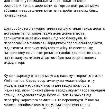
для клієнтів у громадських місцях, таких як кафе,
ресторани, готелі, аеропорти та торгові центри. Це може
збільшити задоволення клієнтів та зробити заклад більш
привабливим.
Для особистого використання зарядні станції також досить
актуальні та популярні, адже вони допомагають
залишатися на зв’язку навіть під час блекаутів. Їх
перевагами є можливість заряджати персональні гаджети,
підключати невелику побутову техніку та електроніку,
використовувати в екстрених ситуаціях для освітлення та
навіть запускати двигун автомобіля при розрядженому
акумуляторі.
Купити зарядну станцію можна в нашому інтернет-магазині
Wellamart.ua
. Серед асортименту ви можете обрати ту
модель, яка має сумісні порти для ваших пристроїв,
індикатор, який показує рівень заряду акумулятора зарядної
станції, вбудовані заходи безпеки, такі як захист від
перегріву, короткого замикання та перенапруги. У нас ви
можете ознайомитися з відгуками користувачів для