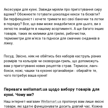
Аксесуари для кухні. Завжди мріяли про приготування сиру
вдома? Обожнюєте готувати шоколадні кекси та бісквіти?
Ви перфекціоніст і хочете тримати всі свої баночки та лотки
в порядку? Все, що вам може знадобитися для цього, ви з
легкістю знайдете в нашому асортименті. А ще багато інших
товарів, таких як килимки для грилю, рибочистки,
термометри для м’яса та підноси для смачних сніданків в
ліжку.
Посуд. Звісно, ніяк не обійтись без наборів каструль різних
розмірів та кольорів чи сковороди-гриль, що допоможуть
вам у приготуванні нових рецептів страв. Термоси, ланч-
бокси, ножі, чашки та кухонні органайзери - обирайте те,
чого потребує ваша кухня!
Переваги wellamart.ua щодо вибору товарів для
кухні. Чому ми?
Наш інтернет-магазин
Wellamart.ua
пропонує вам лише якісні
товари, які здатні функціонувати досить довгий час. Кожна