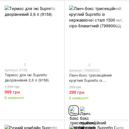
3
2
Артикул: 9158
Артикул: 79990003
Термос для їжі Supretto
Ланч-бокс трисекційний
дворівневий 2,6 л (9158)
круглий Supretto із
нержавіючої сталі 1500 мл,
1 299 грн
399 грн
сіро-блакитний (79990003)
999 грн
299 грн
В наявності
В наявності