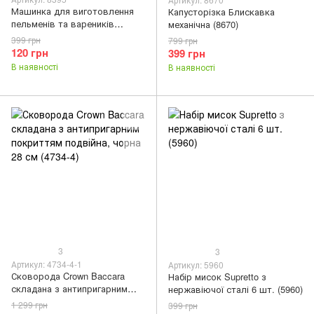
Машинка для виготовлення
Капусторізка Блискавка
пельменів та вареників
механічна (8670)
Supretto (8395)
399 грн
799 грн
120 грн
399 грн
В наявності
В наявності
3
3
Артикул: 4734-4-1
Артикул: 5960
Сковорода Crown Baccara
Набір мисок Supretto з
складана з антипригарним
нержавіючої сталі 6 шт. (5960)
покриттям подвійна, чорна 28
1 299 грн
399 грн
см (4734-4)