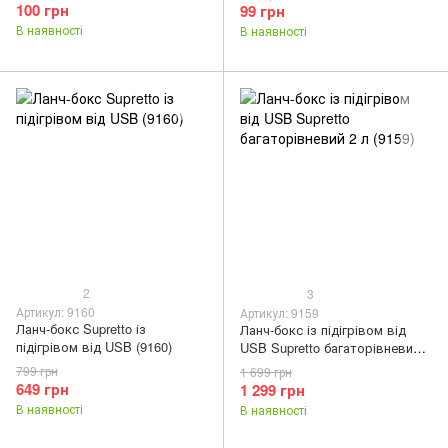
100 грн
99 грн
В наявності
В наявності
2
3
Артикул: 9160
Артикул: 9159
Ланч-бокс Supretto із
Ланч-бокс із підігрівом від
підігрівом від USB (9160)
USB Supretto багаторівневий 2
л (9159)
799 грн
1 699 грн
649 грн
1 299 грн
В наявності
В наявності