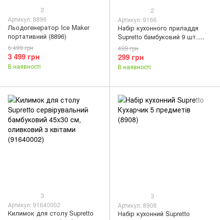
2
2
Артикул: 8896
Артикул: 9166
Льодогенератор Ice Maker
Набір кухонного приладдя
портативний (8896)
Supretto бамбуковий 9 шт.
(9166)
6 499 грн
499 грн
3 499 грн
299 грн
В наявності
В наявності
3
3
Артикул: 91640002
Артикул: 8908
Килимок для столу Supretto
Набір кухонний Supretto