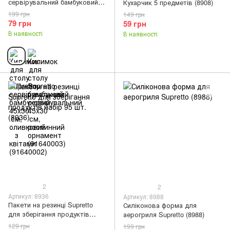
сервірувальний бамбуковий
Кухарчик 5 предметів (8908)
45x30 см, оливковий з
199 грн
149 грн
квітами (91640002)
79 грн
59 грн
В наявності
В наявності
2
2
Артикул: 8936
Артикул: 8988
Пакети на резинці Supretto
Силіконова форма для
для зберігання продуктів
аерогриля Supretto (8988)
набір 95 шт. (8936)
129 грн
199 грн