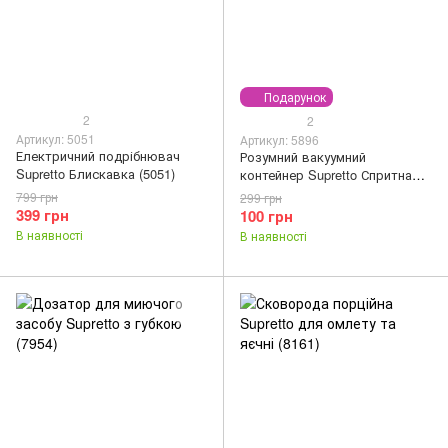
Подарунок
2
2
Артикул: 5051
Артикул: 5896
Електричний подрібнювач
Розумний вакуумний
Supretto Блискавка (5051)
контейнер Supretto Спритна
господиня (5896)
799 грн
299 грн
399 грн
100 грн
В наявності
В наявності