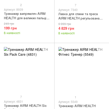
2
7
Артикул: 8939
Артикул: 7340
Тренажер випрямляч AIRM
Лавка для спини та преса
HEALTH для великих пальців
AIRM HEALTH регульована
ніг при вальгусі (8939)
(7340)
249 грн
6 999 грн
199 грн
4 829 грн
В наявності
В наявності
7
1
Артикул: 4831
Артикул: 5549
Тренажер AIRM HEALTH Six
Тренажер AIRM HEALTH