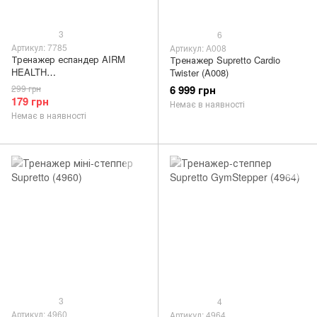
3
6
Артикул: 7785
Артикул: A008
Тренажер еспандер AIRM
Тренажер Supretto Cardio
HEALTH
Twister (A008)
багатофункціональний для
299 грн
6 999 грн
фітнесу (7785)
179 грн
Немає в наявності
Немає в наявності
3
4
Артикул: 4960
Артикул: 4964