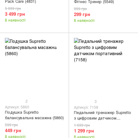
Pack Care (4831)
Фітнес Тренер (5549)
5 999 грн
999 грн
3 499 грн
299 грн
В наявності
В наявності
2
3
Артикул: 5860
Артикул: 7158
Подушка Supretto
Педальний тренажер Supretto
балансувальна масажна (5860)
з цифровим датчиком
портативний (7158)
599 грн
1 699 грн
449 грн
1 299 грн
В наявності
В наявності