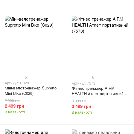
5
8
Артикул: C029
Артикул: 7573
Міні-велотренажер Supretto
Фітнес тренажер AIRM
Mini Bike (C029)
HEALTH Атлет портативний
(7573)
2 999 грн
3 999 грн
2 499 грн
3 499 грн
В наявності
В наявності