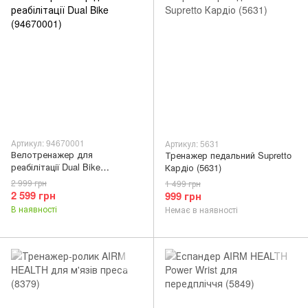
Артикул: 94670001
Артикул: 5631
Велотренажер для
Тренажер педальний Supretto
реабілітації Dual Bike
Кардіо (5631)
(94670001)
2 999 грн
1 499 грн
2 599 грн
999 грн
В наявності
Немає в наявності