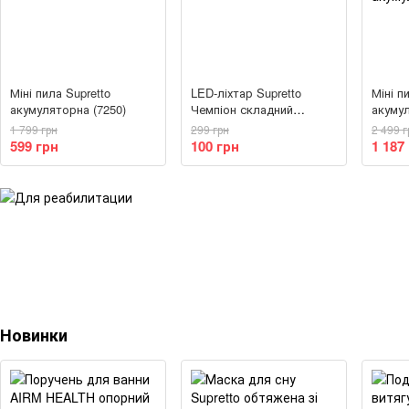
Міні пила Supretto
LED-ліхтар Supretto
Міні п
акумуляторна (7250)
Чемпіон складний
акуму
туристичний (5356)
додат
1 799 грн
299 грн
2 499 г
акуму
599 грн
100 грн
1 187
Новинки