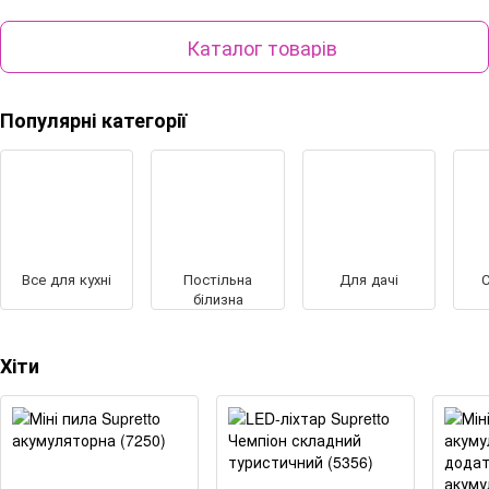
Каталог товарів
Популярні категорії
Все для кухні
Постільна
Для дачі
С
білизна
Хіти