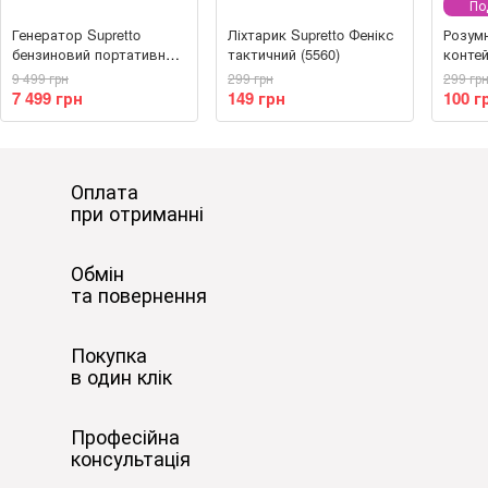
По
Генератор Supretto
Ліхтарик Supretto Фенікс
Розум
бензиновий портативний
тактичний (5560)
контей
800 Вт (79330002)
Спритн
9 499 грн
299 грн
299 гр
7 499 грн
149 грн
100 г
Оплата
при отриманні
Обмін
та повернення
Покупка
в один клік
Професійна
консультація