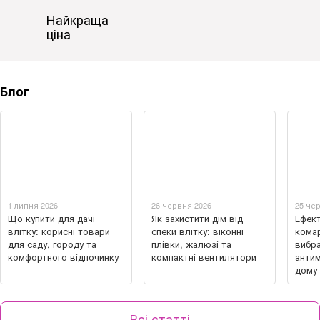
Найкраща
ціна
Блог
1 липня 2026
26 червня 2026
25 че
Що купити для дачі
Як захистити дім від
Ефект
влітку: корисні товари
спеки влітку: віконні
комар
для саду, городу та
плівки, жалюзі та
вибра
комфортного відпочинку
компактні вентилятори
антим
дому
Всі статті