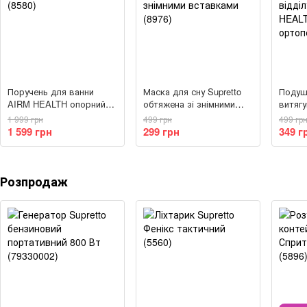
Поручень для ванни
Маска для сну Supretto
Подуш
AIRM HEALTH опорний
обтяжена зі знімними
витяг
(8580)
вставками (8976)
відділ
1 999 грн
499 грн
499 гр
HEALT
1 599 грн
299 грн
349 г
ортопе
Розпродаж