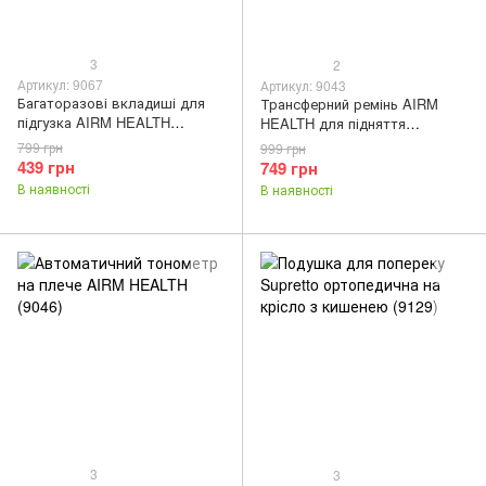
3
2
Артикул: 9067
Артикул: 9043
Багаторазові вкладиші для
Трансферний ремінь AIRM
підгузка AIRM HEALTH
HEALTH для підняття
бамбукові 4-шарові, набір 3
пацієнтів (9043)
799 грн
999 грн
шт. (9067)
439 грн
749 грн
В наявності
В наявності
3
3