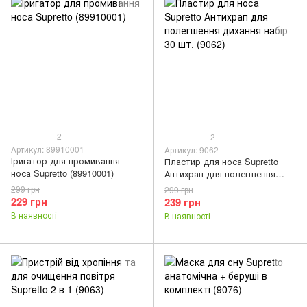
2
2
Артикул: 89910001
Артикул: 9062
Іригатор для промивання
Пластир для носа Supretto
носа Supretto (89910001)
Антихрап для полегшення
дихання набір 30 шт. (9062)
299 грн
299 грн
229 грн
239 грн
В наявності
В наявності