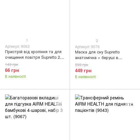
1
2
Артикул: 9063
Артикул: 9076
Пристрій від хропіння та для
Маска для сну Supretto
очищення повітря Supretto 2 в
анатомічна + беруші в
1 (9063)
комплекті (9076)
149 грн
599 грн
66 грн
449 грн
В наявності
В наявності