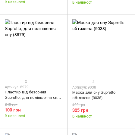
В наявності
В наявності
2
2
Артикул: 8979
Артикул: 9038
Пластир від безсоння
Маска для сну Supretto
Supretto, для поліпшення сну
обтяжена (9038)
(8979)
249 грн
499 грн
100 грн
325 грн
В наявності
В наявності