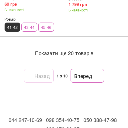
(8219)
69 грн
1 799 грн
В наявності
В наявності
Розмір
41-42
43-44
45-46
Показати ще 20 товарів
Назад
Вперед
1
з 10
044 247-10-69
098 354-40-75
050 388-47-98