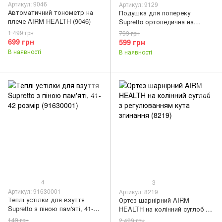
Артикул: 9046
Артикул: 9129
Автоматичний тонометр на
Подушка для попереку
плече AIRM HEALTH (9046)
Supretto ортопедична на
крісло з кишенею (9129)
1 499 грн
799 грн
699 грн
599 грн
В наявності
В наявності
4
3
Артикул: 91630001
Артикул: 8219
Теплі устілки для взуття
Ортез шарнірний AIRM
Supretto з піною пам'яті, 41-42
HEALTH на колінний суглоб з
розмір (91630001)
регулюванням кута згинання
149 грн
2 499 грн