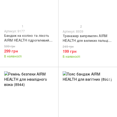
1
2
Артикул: 9177
Артикул: 8939
Бандаж на коліно та лікоть
Тренажер випрямляч AIRM
AIRM HEALTH гідрогелевий
HEALTH для великих пальців
охолоджуючий та зігріваючий
ніг при вальгусі (8939)
599 грн
249 грн
(9177)
299 грн
199 грн
В наявності
В наявності