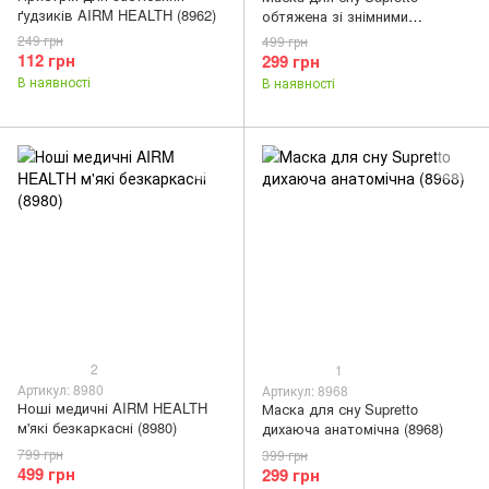
ґудзиків AIRM HEALTH (8962)
обтяжена зі знімними
вставками (8976)
249 грн
499 грн
112 грн
299 грн
В наявності
В наявності
2
1
Артикул: 8980
Артикул: 8968
Ноші медичні AIRM HEALTH
Маска для сну Supretto
м'які безкаркасні (8980)
дихаюча анатомічна (8968)
799 грн
399 грн
499 грн
299 грн