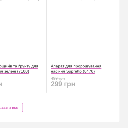
орщиків та ґрунту для
Апарат для пророщування
я зелені (7180)
насіння Supretto (8478)
499 грн
н
299 грн
азати все