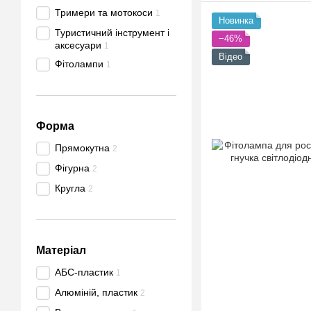
Тримери та мотокоси
1
Новинка
Туристичний інструмент і
−46%
аксесуари
1
Відео
Фітолампи
1
Форма
Прямокутна
2
Фігурна
2
Кругла
2
Матеріал
АБС-пластик
1
Алюміній, пластик
2