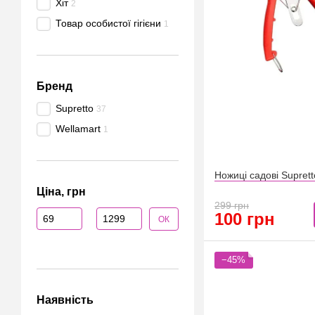
Хіт
2
Товар особистої гігієни
1
Бренд
Supretto
37
Wellamart
1
Ножиці садові Suprett
Ціна, грн
299 грн
Від Ціна, грн
До Ціна, грн
100 грн
ОК
−45%
Наявність