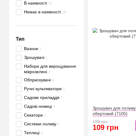
В наявності
11
Немає в наявності
28
Тип
Вазони
1
Зрошувачі
1
Набори для вирощування
мікрозелені
2
Обприскувачі
4
Ручні культиватори
1
Садове приладдя
7
Садові ножиці
1
Зрошувач для поливу 
обертовий (7105)
Секатори
1
199 грн
Системи поливу
1
109 грн
Теплиці
1