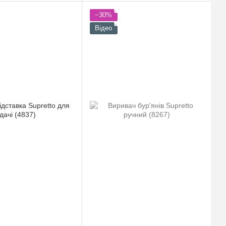
−30%
Відео