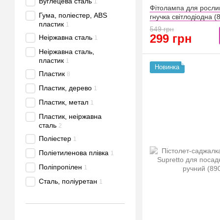
Вуглецева сталь
1
Фітолампа для рослин
Гума, поліестер, ABS
гнучка світлодіодна (
пластик
1
549 грн
299 грн
Неіржавна сталь
1
Неіржавна сталь,
пластик
1
Новинка
Пластик
8
Пластик, дерево
1
Пластик, метал
1
Пластик, неіржавна
сталь
2
Поліестер
1
Поліетиленова плівка
1
Поліпропілен
1
Сталь, поліуретан
1