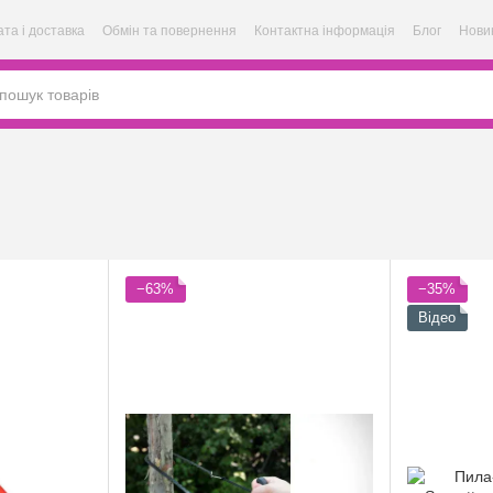
та і доставка
Обмін та повернення
Контактна інформація
Блог
Нови
−63%
−35%
Відео