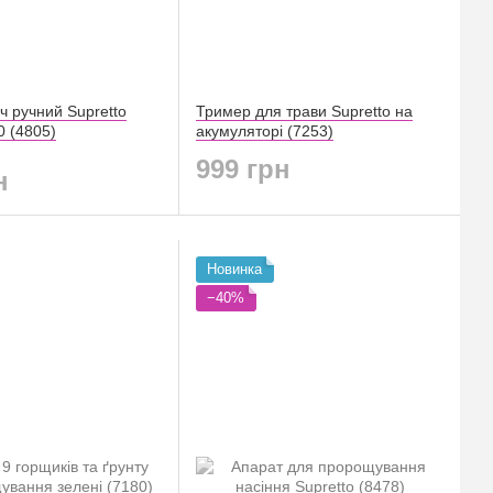
ч ручний Supretto
Тример для трави Supretto на
0 (4805)
акумуляторі (7253)
999 грн
н
Новинка
−40%