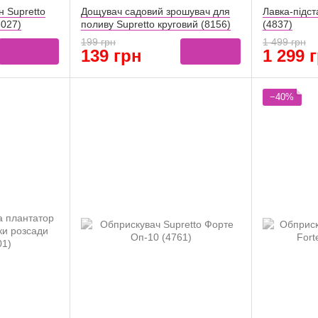
 Supretto
Дощувач садовий зрошувач для
Лавка-підст
8027)
поливу Supretto круговий (8156)
(4837)
199 грн
1 499 грн
139 грн
1 299 
−40%