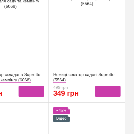
ор складана Supretto
Ножиці-секатор садові Supretto
 кемпінгу (6068)
(5564)
499 грн
н
349 грн
−45%
Відео