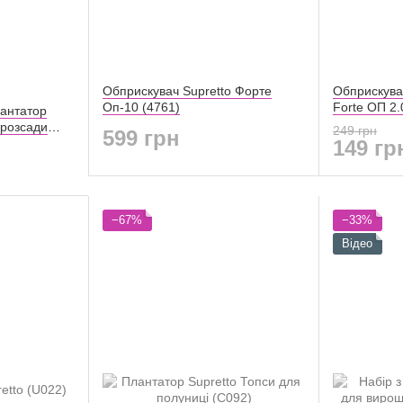
Обприскувач Supretto Форте
Обприскува
Оп-10 (4761)
Forte ОП 2.
лантатор
 розсади
249 грн
599 грн
149 гр
−67%
−33%
Відео