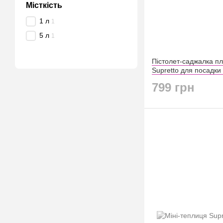
Місткість
1 л
1
5 л
1
Пістолет-саджалка п
Supretto для посадки
ручний (8901)
799 грн