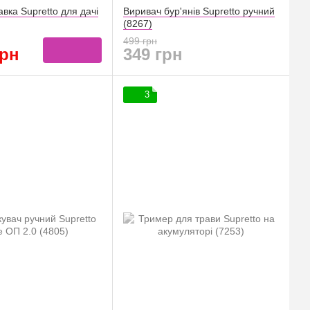
авка Supretto для дачі
Виривач бур'янів Supretto ручний
(8267)
499 грн
грн
349 грн
3