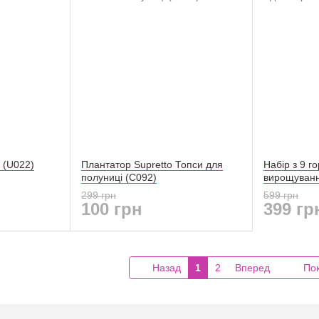
o (U022)
Плантатор Supretto Топси для
Набір з 9 г
полуниці (C092)
вирощуванн
299 грн
599 грн
100 грн
399 гр
Назад
1
2
Вперед
Пок