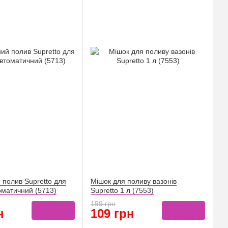
 полив Supretto для
Мішок для поливу вазонів
оматичний (5713)
Supretto 1 л (7553)
199 грн
н
109 грн