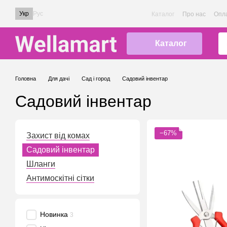
Перейти до основного контенту
Укр
Рус
Каталог
Про нас
Опла
Каталог
Головна
Для дачі
Сад і город
Садовий інвентар
Садовий інвентар
−67%
Захист від комах
Садовий інвентар
Шланги
Антимоскітні сітки
Новинка
3