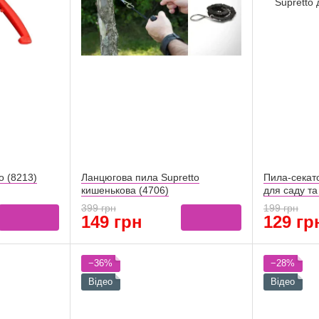
o (8213)
Ланцюгова пила Supretto
Пила-секат
кишенькова (4706)
для саду та
399 грн
199 грн
149 грн
129 гр
−36%
−28%
Відео
Відео