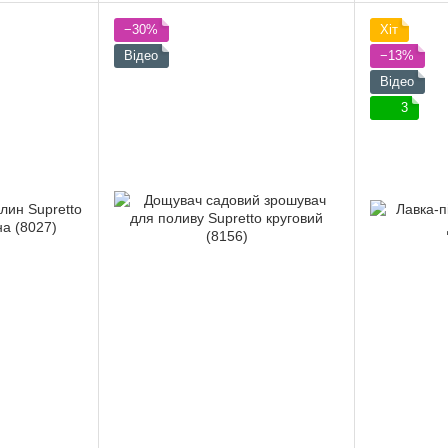
−30%
Хіт
Відео
−13%
Відео
3