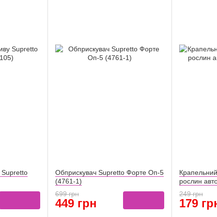
Supretto
Обприскувач Supretto Форте Оп-5
Крапельний
(4761-1)
рослин авт
699 грн
249 грн
449 грн
179 гр