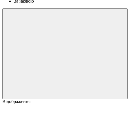
За назвою
Відображення