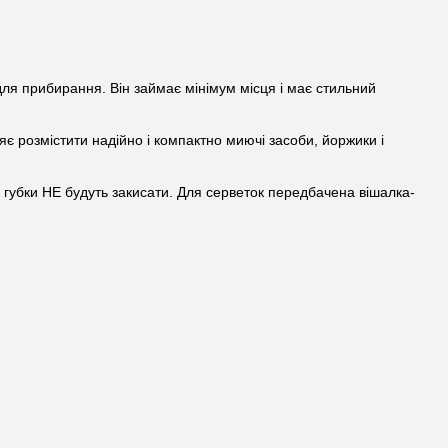
 для прибирання.
Він займає мінімум місця і має стильний
яє розмістити надійно і компактно миючі засоби, йоржики і
і губки НЕ будуть закисати. Для серветок передбачена вішалка-