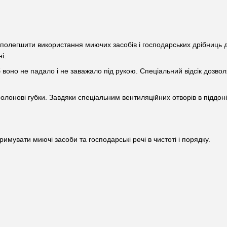
і полегшити використання миючих засобів і господарських дрібниць
і.
воно не падало і не заважало під рукою. Спеціальний відсік дозвол
олонові губки. Завдяки спеціальним вентиляційних отворів в піддон
римувати миючі засоби та господарські речі в чистоті і порядку.