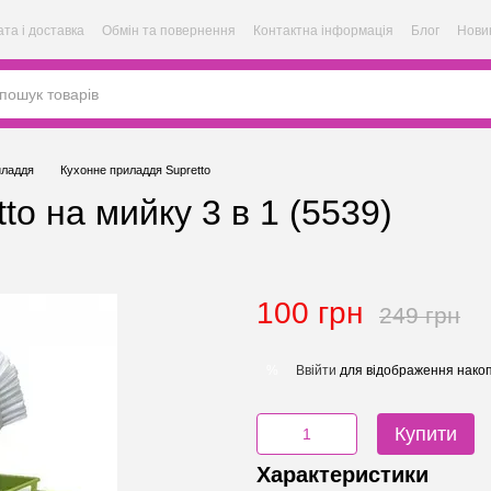
та і доставка
Обмін та повернення
Контактна інформація
Блог
Нови
иладдя
Кухонне приладдя Supretto
to на мийку 3 в 1 (5539)
100 грн
249 грн
Ввійти
для відображення накоп
%
Купити
Характеристики