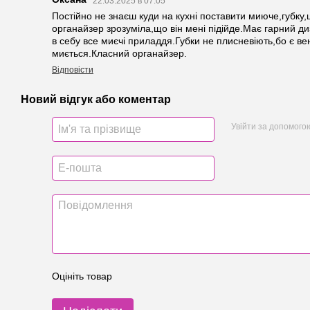
22.03.2025 в 07:05
Постійно не знаєш куди на кухні поставити миюче,губку
органайзер зрозуміла,що він мені підійде.Має гарний 
в себу все миєчі приладдя.Губки не плисневіють,бо є ве
миється.Класний органайзер.
Відповісти
Новий відгук або коментар
Увійти за допомого
Оцініть товар