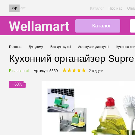
Перейти до основного контенту
Укр
Рус
Каталог
Про нас
Опла
Каталог
Головна
Для дому
Все для кухні
Аксесуари для кухні
Кухонне пр
Кухонний органайзер Supret
В наявності
Артикул: 5539
2 відгуки
−60%