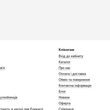
Клієнтам
Вхід до кабінету
Каталог
в'я
Про нас
Оплата і доставка
Обмін та повернення
Контактна інформація
Блог
 улюбленців
Новини
Оферта
стануть в нагоді при Блекауті
Співпраця