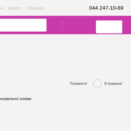
044 247-10-69
ни
Оферта
Співпраця
Порівняти
В бажання
ичувальної знижки