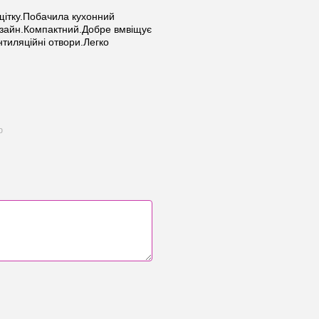
,щітку.Побачила кухонний
дизайн.Компактний.Добре вмвіщує
нтиляційні отвори.Легко
ю