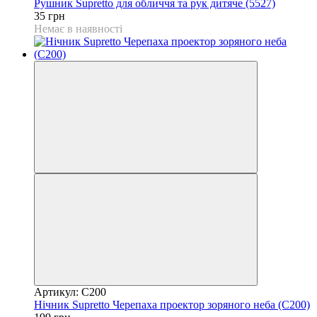
Рушник Supretto для обличчя та рук дитяче (5527)
35 грн
Немає в наявності
Артикул: C200
Нічник Supretto Черепаха проектор зоряного неба (C200)