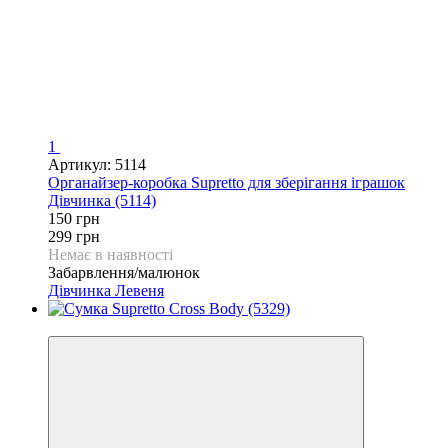
1
Артикул: 5114
Органайзер-коробка Supretto для зберігання іграшок
Дівчинка (5114)
150 грн
299 грн
Немає в наявності
Забарвлення/малюнок
Дівчинка
Левеня
−74%