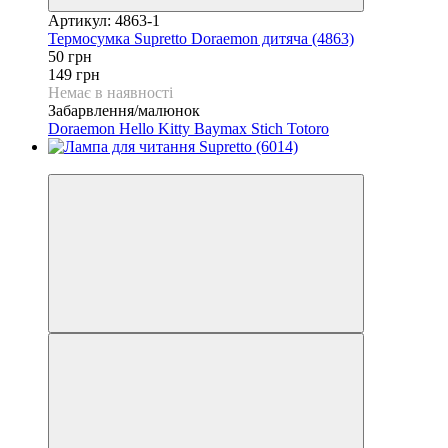
Артикул: 4863-1
Термосумка Supretto Doraemon дитяча (4863)
50 грн
149 грн
Немає в наявності
Забарвлення/малюнок
Doraemon
Hello Kitty
Baymax
Stich
Totoro
−20%