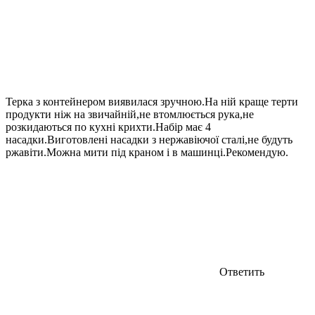
Терка з контейнером виявилася зручною.На ній краще терти
продукти ніж на звичайній,не втомлюється рука,не
розкидаються по кухні крихти.Набір має 4
насадки.Виготовлені насадки з нержавіючої сталі,не будуть
ржавіти.Можна мити під краном і в машинці.Рекомендую.
Ответить