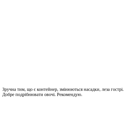
Зручна тим, що є контейнер, змінюються насадки, леза гострі.
Добре подрібнювати овочі. Рекомендую.