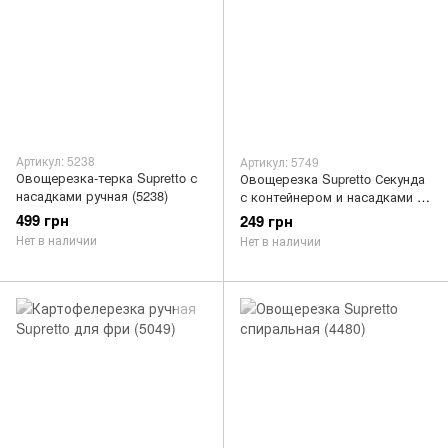
Артикул: 5238
Артикул: 5749
Овощерезка-терка Supretto с
Овощерезка Supretto Секунда
насадками ручная (5238)
с контейнером и насадками 5
в 1 (5749)
499 грн
249 грн
Нет в наличии
Нет в наличии