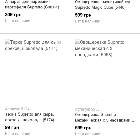
Аппарат для нарезания
Овощерезка - мультинайсер
картофеля Supretto (C081-1)
Supretto Magic Cube (5446)
309 грн
599 грн
Нет в наличии
Нет в наличии
1
Артикул: 5174
Артикул: 5958
Терка Supretto для сыра,
Овощерезка Supretto
орехов, шоколада (5174)
механическая с 3 насадками
(5958)
99 грн
599 грн
Нет в наличии
Нет в наличии