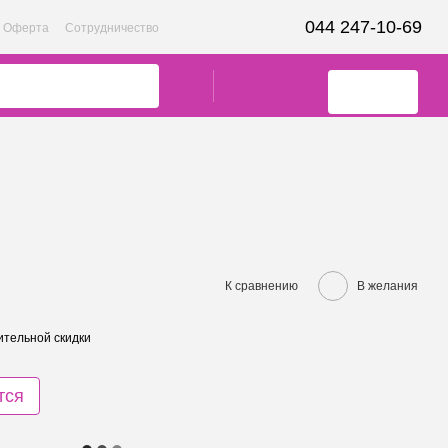
044 247-10-69
Оферта
Сотрудничество
К сравнению
В желания
тельной скидки
тся