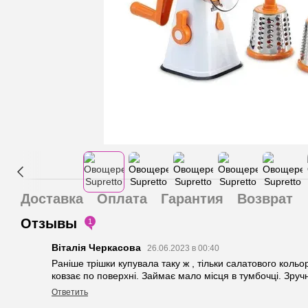
Доставка
Оплата
Гарантия
Возврат
Отзывы
1
Віталія Черкасова
26.06.2023 в 00:40
Раніше трішки купувала таку ж , тільки салатового кольо
ковзає по поверхні. Займає мало місця в тумбочці. Зруч
Ответить