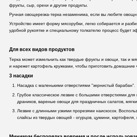
фрукты, сыр, орехи и другие продукты.
Ручная овощерезка-терка незаменима, если вы любите овощны
Устройство имеет форму мясорубки, легко собирается и разби
удобной рукоятке и специальному толкателю процесс будет 
Для всех видов продуктов
Терка может измельчить как твердые фрукты и овощи, так и мя
и нарежет картофель кружками, чтобы приготовить домашние 
3 насадки
Насадка с маленькими отверстиями "зернистый барабан". 
Грубое классическое лезвие с большими отверстиями для 
драников, вареные овощи для праздничных салатов, мягкий
Лезвие с длинными узкими прорезями наискосок. Воспольз
слайсы из твердых овощей - огурцов, цуккини, картофеля,
Минимум беспорядка вовремя и после использова