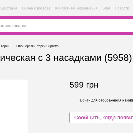
и доставка
Обмен и возврат
Контактная информация
Блог
Новости
 терки
Овощерезки, терки Supretto
ическая с 3 насадками (5958)
599 грн
Войти
для отображения накопи
%
Сообщить, когда появи