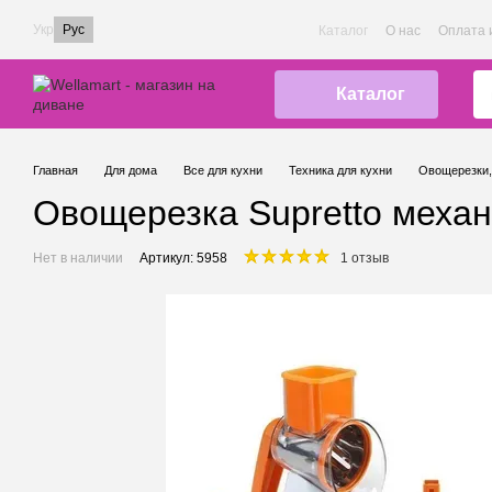
Перейти к основному контенту
Укр
Рус
Каталог
О нас
Оплата 
Каталог
Главная
Для дома
Все для кухни
Техника для кухни
Овощерезки,
Овощерезка Supretto механ
Нет в наличии
Артикул: 5958
1 отзыв