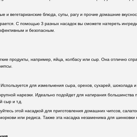
е и вегетарианские блюда, супы, рагу и прочие домашние вкуснос
рается. С помощью 3 разных насадок вы сможете натереть ингреди
эффективным и безопасным.
гкие продукты, например, яйца, колбасу или сыр. Она отлично спра
чипсы.
Используется для измельчения сыра, орехов, сухарей, шоколада и 
крупной нарезки. Идеально подойдет для натирания большинства п
 сыр и т.д.
уйтесь этой насадкой для приготовления домашних чипсов, салат
 моркови или редиса. Также эта насадка незаменима для шинковки к
ния