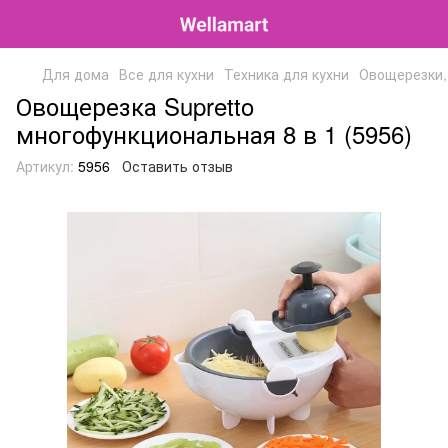
Для дома
Все для кухни
Техника для кухни
Овощерезки,
Овощерезка Supretto
многофункциональная 8 в 1 (5956)
Артикул:
5956
Оставить отзыв