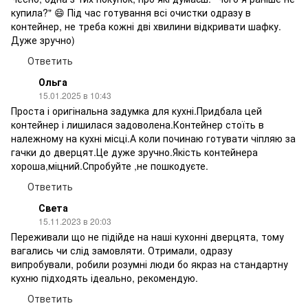
купила?" 😄 Під час готування всі очистки одразу в
контейнер, не треба кожні дві хвилини відкривати шафку.
Дуже зручно)
Ответить
Ольга
15.01.2025 в 10:43
Проста і оригінальна задумка для кухні.Придбала цей
контейнер і лишилася задоволена.Контейнер стоїть в
належному на кухні місці.А коли починаю готувати чіпляю за
гачки до дверцят.Це дуже зручно.Якість контейнера
хороша,міцний.Спробуйте ,не пошкодуєте.
Ответить
Света
15.11.2023 в 20:03
Переживали що не підійде на наші кухонні дверцята, тому
вагались чи слід замовляти. Отримали, одразу
випробували, робили розумні люди бо якраз на стандартну
кухню підходять ідеально, рекомендую.
Ответить