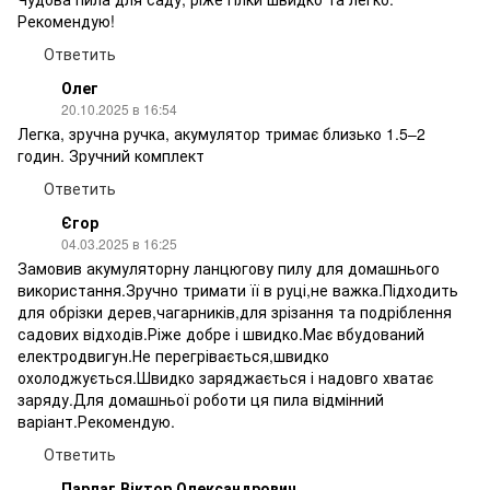
Рекомендую!
Ответить
Олег
20.10.2025 в 16:54
Легка, зручна ручка, акумулятор тримає близько 1.5–2
годин. Зручний комплект
Ответить
Єгор
04.03.2025 в 16:25
Замовив акумуляторну ланцюгову пилу для домашнього
використання.Зручно тримати її в руці,не важка.Підходить
для обрізки дерев,чагарників,для зрізання та подріблення
садових відходів.Ріже добре і швидко.Має вбудований
електродвигун.Не перегрівається,швидко
охолоджується.Швидко заряджається і надовго хватає
заряду.Для домашньої роботи ця пила відмінний
варіант.Рекомендую.
Ответить
Парлаг Віктор Олександрович