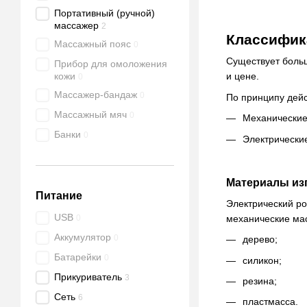
Портативный (ручной)
массажер
2
Классифик
Массажный пояс
0
Существует больш
Прибор для омоложения
кожи
и цене.
0
Массажер-бандаж
0
По принципу дейс
Массажный мяч
0
Механические:
Банки
0
Электрически
Материалы из
Питание
Электрический ро
USB
механические мас
0
Аккумулятор
0
дерево;
Батарейки
0
силикон;
Прикуриватель
3
резина;
Сеть
6
пластмасса.