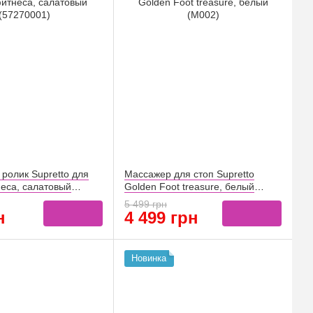
ролик Supretto для
Массажер для стоп Supretto
неса, салатовый
Golden Foot treasure, белый
(M002)
5 499 грн
н
4 499 грн
Новинка