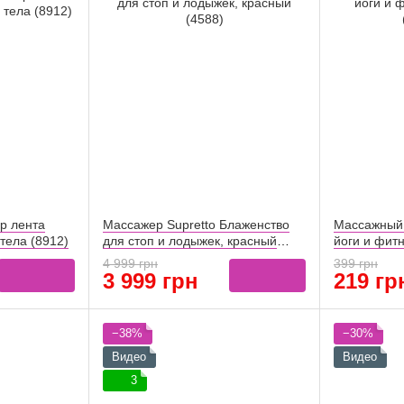
р лента
Массажер Supretto Блаженство
Массажный 
 тела (8912)
для стоп и лодыжек, красный
йоги и фит
(4588)
(57270001)
4 999 грн
399 грн
3 999 грн
219 гр
−38%
−30%
Видео
Видео
3