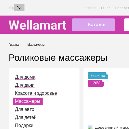
Перейти к основному контенту
Укр
Рус
Каталог
О нас
Оплата 
Каталог
Главная
Массажеры
Роликовые массажеры
Новинка
Для дома
−20%
Для дачи
Красота и здоровье
Массажеры
Для авто
Для детей
Подарки