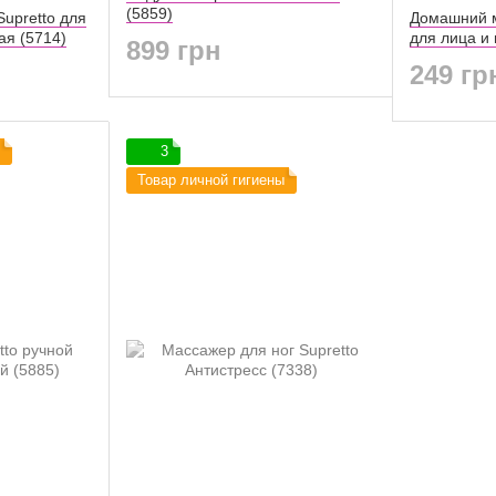
(5859)
upretto для
Домашний м
ая (5714)
для лица и
899 грн
антивозрас
249 гр
(5871)
3
Товар личной гигиены