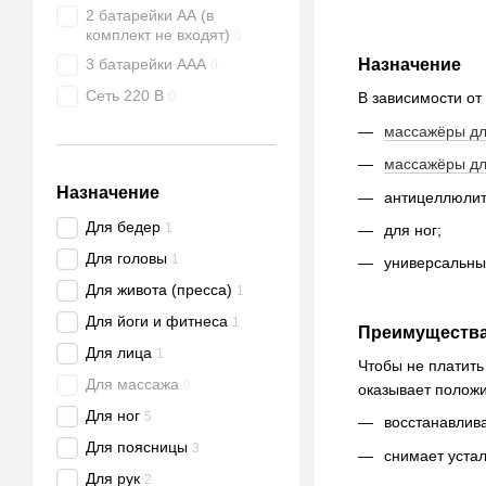
2 батарейки АА (в
комплект не входят)
0
3 батарейки ААА
Назначение
0
Сеть 220 В
0
В зависимости от
массажёры дл
массажёры дл
Назначение
антицеллюлит
Для бедер
1
для ног;
Для головы
1
универсальны
Для живота (пресса)
1
Для йоги и фитнеса
1
Преимуществ
Для лица
1
Чтобы не платить
Для массажа
0
оказывает положи
Для ног
5
восстанавлив
Для поясницы
3
снимает устал
Для рук
2