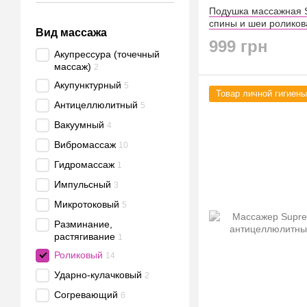
Подушка массажная S
спины и шеи роликов
Вид массажа
999 грн
Акупрессура (точечный
массаж)
2
Акупунктурный
5
Товар личной гигиены
Антицеллюлитный
5
Вакуумный
4
Вибромассаж
10
Гидромассаж
1
Импульсный
3
Микротоковый
5
Разминание,
растягивание
1
Роликовый
14
Ударно-кулачковый
2
Согревающий
6