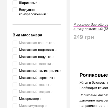
Шариковый
1
Воздушно-
компрессионный
1
Массажер Supretto р
антицеллюлитный (5
Вид массажера
249 грн
Массажная ванночка
0
Массажная подставка
3
Массажная подушка
3
Массажные тапочки
0
Массажный валик, ролик
5
Роликовые
Массажный воротник
1
Живя в быстром т
Массажный коврик
0
необходим качес
Массажный матрас
0
Роликовый массаж
Мезороллер
1
движение пальцев
направленности: 
Миостимулятор
0