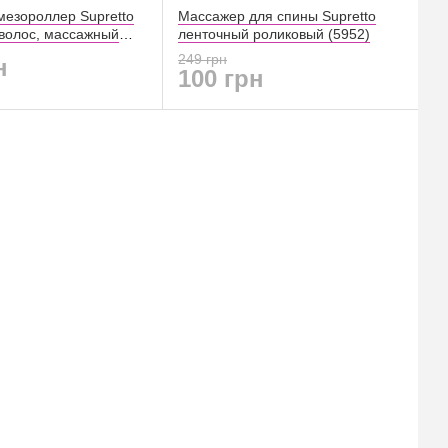
езороллер Supretto
Массажер для спины Supretto
 волос, массажный
ленточный роликовый (5952)
тной ролик для лица
249 грн
н
100 грн