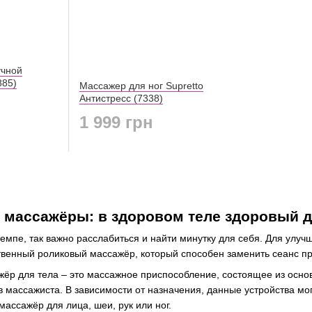
учной
885)
Массажер для ног Supretto
Антистресс (7338)
1 999 грн
 массажёры: в здоровом теле здоровый д
емпе, так важно расслабиться и найти минутку для себя. Для улу
твенный роликовый массажёр, который способен заменить сеанс п
ёр для тела – это массажное приспособление, состоящее из основ
 массажиста. В зависимости от назначения, данные устройства мо
массажёр для лица, шеи, рук или ног.