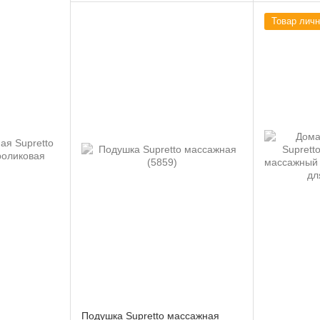
Товар личн
Подушка Supretto массажная