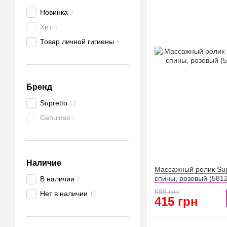
Новинка
2
Хит
0
Товар личной гигиены
4
Бренд
Supretto
13
Cehuloss
0
Наличие
Массажный ролик Sup
спины, розовый (581
В наличии
7
699 грн
Нет в наличии
10
415 грн