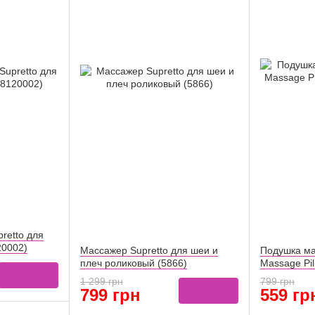
retto для
20002)
Массажер Supretto для шеи и
Подушка ма
плеч роликовый (5866)
Massage Pi
(5892)
1 299 грн
799 грн
799 грн
559 гр