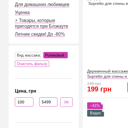
Для домашних любимцев
Уценка
⚡️ Товары, которые
пригодятся при Блэкауте
Летние скидки! До -80%
Вид массажа:
Роликовый
Очистить фильтр
Деревянный массаже
Supretto для спины и
249 грн
199 грн
Цена, грн
От Цена, грн
До Цена, грн
OK
−41%
Видео