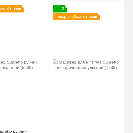
стої гігієни
3
Товар особистої гігієни
pretto ручний