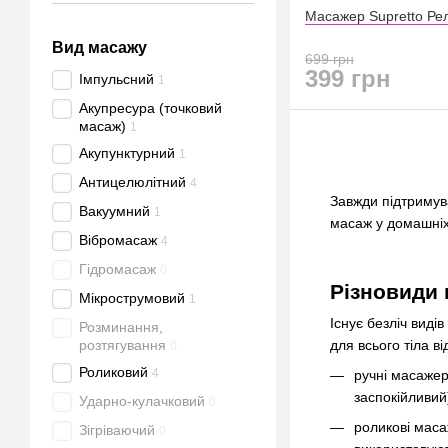
Масажер Supretto Рел
Вид масажу
699 грн
399 грн
Імпульсний
1
Акупресура (точковий
масаж)
1
Акупунктурний
1
Антицелюлітний
4
Завжди підтримув
Вакуумний
1
масаж у домашніх 
Вібромасаж
4
Гідромасаж
0
Різновиди 
Мікрострумовий
1
Існує безліч вид
Розминання,
для всього тіла ві
розтягування
0
Роликовий
4
ручні масажер
заспокійливий
Ударно-кулачковий
0
роликові маса
Зігріваючий
0