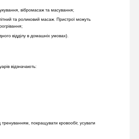
укування, вібромасаж та масування;
ітний та роликовий масаж. Пристрої можуть
рогрівання;
ного відділу в домашніх умовах).
уарів відзначають:
д тренуванням, покращувати кровообіг, усувати