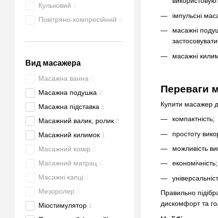
використовую
Кульковий
0
імпульсні мас
Повітряно-компресійний
0
масажні подуш
застосовувати
масажні килим
Вид масажера
Масажна ванна
0
Переваги м
Масажна подушка
2
Купити масажер дл
Масажна підставка
1
компактність;
Масажний валик, ролик
2
простоту вико
Масажний килимок
1
можливість вик
Масажний комір
0
Масажний матрац
економічність;
0
Масажні капці
універсальніст
0
Мезоролер
0
Правильно підібра
дискомфорт та го
Міостимулятор
1