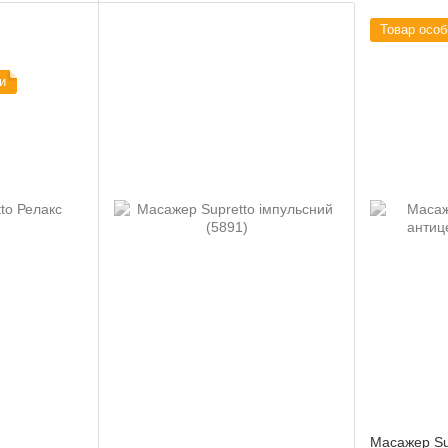
Товар особи
и
Масажер Su