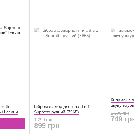
Килимок з 
акупунктур
retto
Вібромасажер для тіла 8 в 1
ї і спини
Supretto ручний (7965)
1 299 грн
749 гр
1 299 грн
899 грн