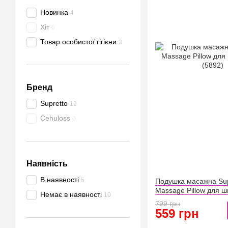
Новинка
4
Хіт
0
Товар особистої гігієни
3
Бренд
Supretto
12
Cehuloss
0
Наявність
В наявності
5
Подушка масажна Sup
Massage Pillow для ши
Немає в наявності
10
(5892)
799 грн
559 грн