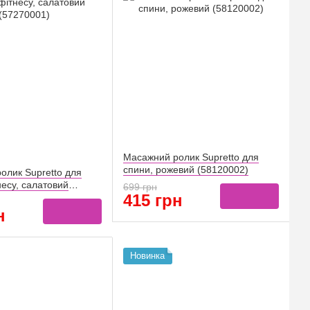
Масажний ролик Supretto для
спини, рожевий (58120002)
олик Supretto для
несу, салатовий
699 грн
415 грн
н
Новинка