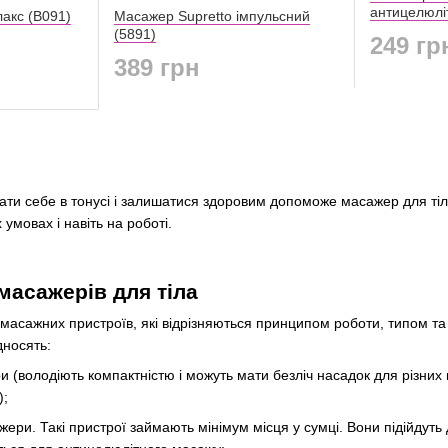
антицелюлі
акс (B091)
Масажер Supretto імпульсний
(5891)
249 гр
389 грн
ати себе в тонусі і залишатися здоровим допоможе масажер для тіл
умовах і навіть на роботі.
масажерів для тіла
ів масажних пристроїв, які відрізняються принципом роботи, типом
дносять:
и (володіють компактністю і можуть мати безліч насадок для різних
);
жери. Такі пристрої займають мінімум місця у сумці. Вони підійдуть