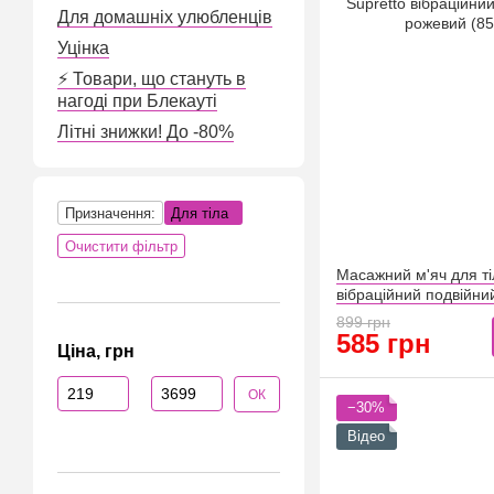
Для домашніх улюбленців
Уцінка
⚡️ Товари, що стануть в
нагоді при Блекауті
Літні знижки! До -80%
Призначення:
Для тіла
Очистити фільтр
Масажний м'яч для ті
вібраційний подвійни
(8563)
899 грн
585 грн
Ціна, грн
Від Ціна, грн
До Ціна, грн
ОК
−30%
Відео