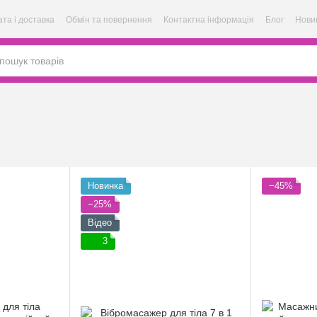
та і доставка
Обмін та повернення
Контактна інформація
Блог
Нови
Новинка
−45%
−25%
Відео
3