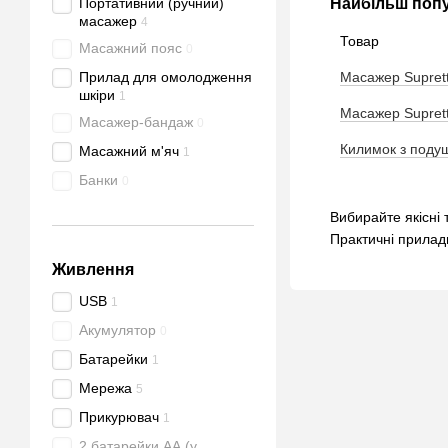
Портативний (ручний)
Найбільш попу
масажер
4
Товар
Масажний пояс
0
Прилад для омолодження
Масажер Supret
шкіри
1
Масажер Supret
Масажер-бандаж
0
Килимок з поду
Масажний м'яч
1
Банки
0
Вибирайте якісні 
Практичні прилад
Живлення
USB
1
Акумулятор
0
Батарейки
1
Мережа
5
Прикурювач
1
2 батарейки АА (у