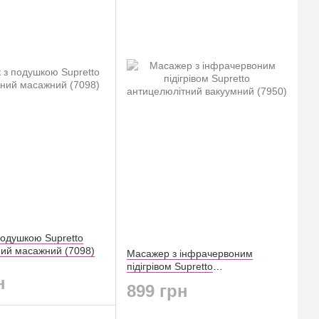
подушкою Supretto
ний масажний (7098)
Масажер з інфрачервоним
підігрівом Supretto
н
антицелюлітний вакуумний (7950)
899 грн