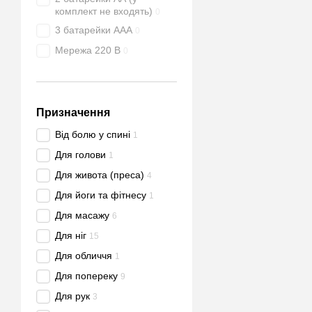
комплект не входять)
0
3 батарейки ААА
0
Мережа 220 В
0
Призначення
Від болю у спині
1
Для голови
1
Для живота (преса)
4
Для йоги та фітнесу
1
Для масажу
6
Для ніг
15
Для обличчя
1
Для попереку
9
Для рук
3