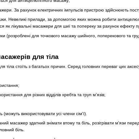
ться для антицелюлітного масажу;
ажери. За рахунок електричних імпульсів пристрою здійснюють пост
ки. Невеликі прилади, за допомогою яких можна робити антицелюл
ся як лікувальні масажери для шиї та попереку за рахунок ефекту п
ки (розроблені для точкового масажу шийного, поперекового та груд
асажерів для тіла
я тіла стоїть з багатьох причин. Серед головних переваг цих аксес
ристання;
ористання для різних відділів хребта та груп м'язів;
ь (можуть використовувати усі члени сім'ї).
ний масажер здатний знімати втому та біль, розігрівати м'язи пере
ловний біль.