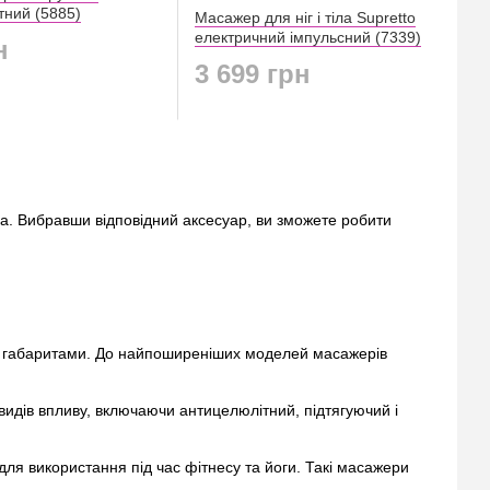
тний (5885)
Масажер для ніг і тіла Supretto
електричний імпульсний (7339)
н
3 699 грн
а. Вибравши відповідний аксесуар, ви зможете робити
 та габаритами. До найпоширеніших моделей масажерів
 видів впливу, включаючи антицелюлітний, підтягуючий і
 для використання під час фітнесу та йоги. Такі масажери