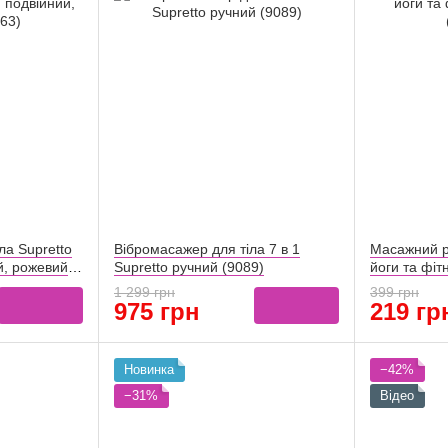
ла Supretto
Вібромасажер для тіла 7 в 1
Масажний р
й, рожевий
Supretto ручний (9089)
йоги та фіт
(57270001)
1 299 грн
399 грн
975 грн
219 гр
Новинка
−42%
−31%
Відео