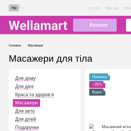
Перейти до основного контенту
Укр
Рус
Каталог
Про нас
Опла
Каталог
Головна
Масажери
Масажери для тіла
Новинка
Для дому
−35%
Для дачі
Відео
Краса та здоров'я
Масажери
Для авто
Для дітей
Подарунки