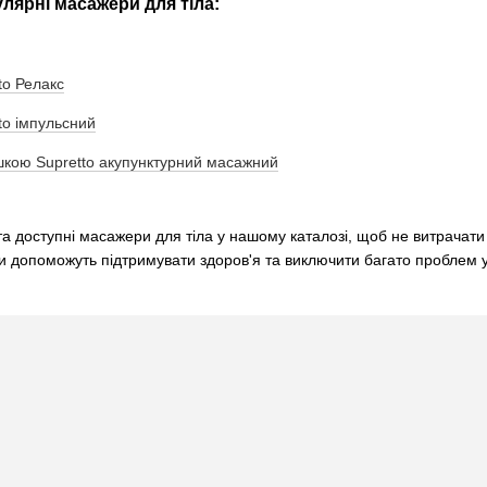
лярні масажери для тіла:
to Релакс
to імпульсний
шкою Supretto акупунктурний масажний
та доступні масажери для тіла у нашому каталозі, щоб не витрачати 
и допоможуть підтримувати здоров'я та виключити багато проблем 