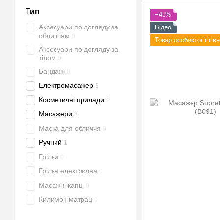
Тип
−43%
Аксесуари по догляду за
Відео
обличчям
0
Товар особистої гігієн
Аксесуари по догляду за
тілом
0
Бандажі
0
Електромасажер
3
Косметичні прилади
1
Масажери
3
Маска для обличчя
0
Ручний
1
Грілки
0
Грілка електрична
0
Масажні капці
0
Килимок-матрац
0