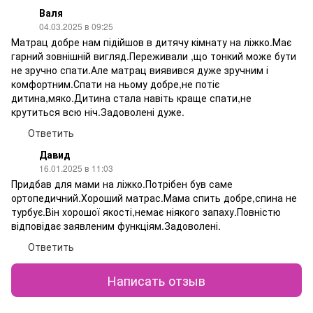
Валя
04.03.2025 в 09:25
Матрац добре нам підійшов в дитячу кімнату на ліжко.Має
гарний зовнішній вигляд.Переживали ,що тонкий може бути
не зручно спати.Але матрац виявився дуже зручним і
комфортним.Спати на ньому добре,не потіє
дитина,мяко.Дитина стала навіть краще спати,не
крутиться всю ніч.Задоволені дуже.
Ответить
Давид
16.01.2025 в 11:03
Придбав для мами на ліжко.Потрібен був саме
ортопедичний.Хороший матрас.Мама спить добре,спина не
турбує.Він хорошої якості,немає ніякого запаху.Повністю
відповідає заявленим функціям.Задоволені.
Ответить
Написать отзыв