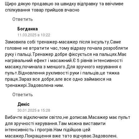
Щиро дякую продавцю за швидку відправку та ввічливе
спілкування товар прийшов вчасно
Ответить
Богданка
11.03.2025 в 10:22
Замовила собі тренажер-масажер після інсульту.Саме
головне не втратити час,тому відразу почала розробляти
руку і пальці.Тренажер добре фіксується на пальцях.Має
нагрівальний ефект і масажний.Є 5 рівнів інтенсивності
масажу,починала з меншого.Для зручного керування є
пульт.Відновлення рухливості руки і пальців,це тяжка
праця.Зараз все добре,але все одно займаюся на
тренажері.Задоволена ним.
Ответить
Деніс
30.01.2025 в 15:28
Вибачте відключили світло,не дописав.Масажер має пульт
для зручності керування.Там можна виставити
інтенсивність і прогрів.Нам підійшов цей
масажер.Покращення вже тато відчуває.Задоволені.