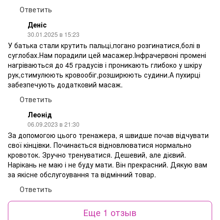
Ответить
Деніс
30.01.2025 в 15:23
У батька стали крутить пальці,погано розгинатися,болі в
суглобах.Нам порадили цей масажер.Інфрачервоні промені
нагріваються до 45 градусів і проникають глибоко у шкіру
рук,стимулюють кровообіг,розширюють судини.А пухирці
забезпечують додатковий масаж.
Ответить
Леонід
06.09.2023 в 21:30
За допомогою цього тренажера, я швидше почав відчувати
свої кінцівки. Починається відновлюватися нормально
кровоток. Зручно тренуватися. Дешевий, але дієвий.
Нарікань не маю і не буду мати. Він прекрасний. Дякую вам
за якісне обслугоування та відмінний товар.
Ответить
Еще 1 отзыв