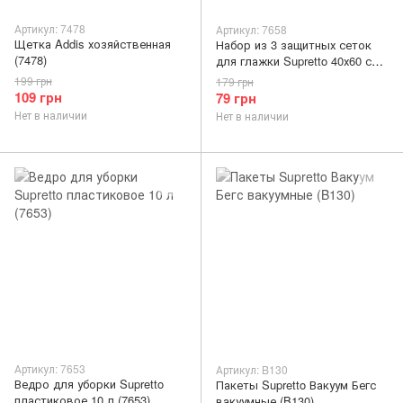
Артикул: 7478
Артикул: 7658
Щетка Addis хозяйственная
Набор из 3 защитных сеток
(7478)
для глажки Supretto 40х60 см
(7658)
199 грн
179 грн
109 грн
79 грн
Нет в наличии
Нет в наличии
Артикул: 7653
Артикул: B130
Ведро для уборки Supretto
Пакеты Supretto Вакуум Бегс
пластиковое 10 л (7653)
вакуумные (B130)