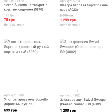
Артикул: 5870
Артикул: A023
Чехол Supretto на табурет с
Швабра паровая Supretto Сила
круглым сиденьем (5870)
пара (A023)
149 грн
2 599 грн
75 грн
1 299 грн
Нет в наличии
Нет в наличии
1
Артикул: 5260
Артикул: 4802
Утюг отпариватель Supretto
Электровеник Swivel Sweeper
дорожный ручной
(Свивел свипер) G9 (4802)
портативный (5260)
699 грн
1 299 грн