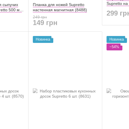
Supretto на
я сыпучих
Планка для ножей Supretto
(8480)
retto 500 мл
настенная магнитная (8488)
299 гр
249 грн
149 грн
Новинка
Новинка
−54%