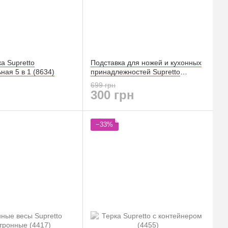
а Supretto
Подставка для ножей и кухонных
ная 5 в 1 (8634)
принадлежностей Supretto
универсальная 3 в 1 (8642)
699 грн
300 грн
−33%