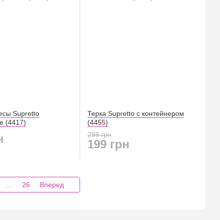
есы Supretto
Терка Supretto с контейнером
е (4417)
(4455)
299 грн
н
199 грн
...
26
Вперед