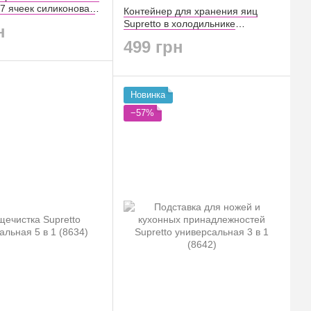
 7 ячеек силиконовая
Контейнер для хранения яиц
Supretto в холодильнике
н
закрытый на 32 шт. (8567)
499 грн
Новинка
−57%