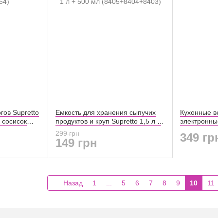
гов Supretto
Емкость для хранения сыпучих
Кухонные в
 сосисок
продуктов и круп Supretto 1,5 л +
электронны
1 л + 500 мл (8405+8404+8403)
299 грн
349 гр
149 грн
Назад
1
...
5
6
7
8
9
10
11