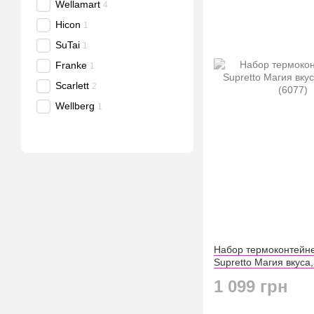
Wellamart
4
Hicon
1
SuTai
1
Franke
1
Scarlett
2
Wellberg
1
Набор термоконтейн
Supretto Магия вкуса
(6077)
1 099 грн