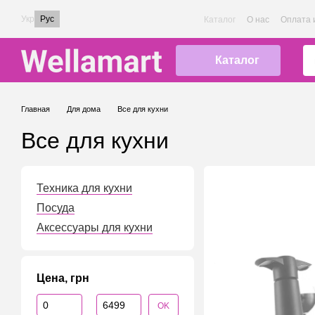
Перейти к основному контенту
Укр
Рус
Каталог
О нас
Оплата 
Каталог
Главная
Для дома
Все для кухни
Все для кухни
Техника для кухни
Посуда
Аксессуары для кухни
Цена, грн
От Цена, грн
До Цена, грн
OK