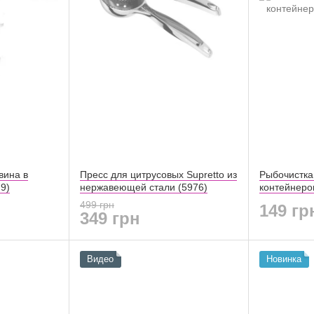
вина в
Пресс для цитрусовых Supretto из
Рыбочистка 
79)
нержавеющей стали (5976)
контейнеро
499 грн
149 гр
349 грн
Видео
Новинка