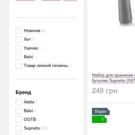
Новинка
98
Хит
5
Уценка
1
Balvi
1
Товар личной гигиены
1
Набор для хранения 
бутылке Supretto (59
249 грн
Бренд
Addis
7
Balvi
1
Видео
OOTB
3
1
Supretto
436