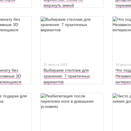
мерзнуть зимой
пережив
31 августа 2023
18 август
мнату без
Выбираем стеллаж для
Что под
ативные 3D
хранения: 7 практичных
Независ
оклеящиеся
вариантов
интере