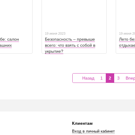
19 июня 2023
19 июня 2
ебе: салон
Безопасность – превыше
Лето бе
машних
всего: что взять с собой в
отдыхае
укрытие?
Назад
1
2
3
Впе
Клиентам
Вход в личный кабинет