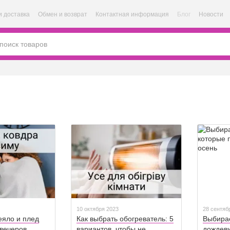
и доставка
Обмен и возврат
Контактная информация
Блог
Новости
10 октября 2023
28 сентяб
еяло и плед
Как выбрать обогреватель: 5
Выбирае
вечеров
вариантов, чтобы не
дождеви