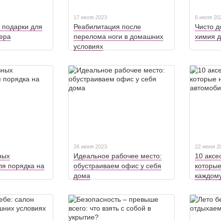
17 июля 2023
6 июля 20
 подарки для
Реабилитация после
Чисто д
ера
перелома ноги в домашних
химия д
условиях
26 июня 2023
22 июня 2
ных
Идеальное рабочее место:
10 аксе
ля порядка на
обустраиваем офис у себя
которы
дома
каждому