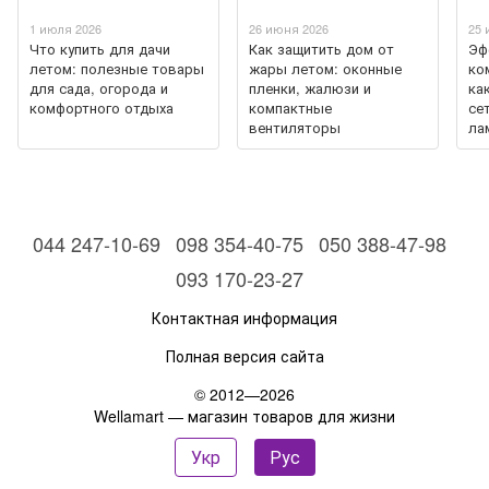
1 июля 2026
26 июня 2026
25 
Что купить для дачи
Как защитить дом от
Эф
летом: полезные товары
жары летом: оконные
ко
для сада, огорода и
пленки, жалюзи и
ка
комфортного отдыха
компактные
се
вентиляторы
ла
044 247-10-69
098 354-40-75
050 388-47-98
093 170-23-27
Контактная информация
Полная версия сайта
© 2012—2026
Wellamart — магазин товаров для жизни
Укр
Рус