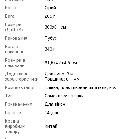
Колір
Сірий
Вага
205 г
Розміри
300х61 см
(ДхШхВ)
Паковання
Тубус
Вага в
340 г
пакованні
Розміри в
61,5х4,5х4,5 см
пакованні
Додаткові
Довжина: 3 м
характеристики
Товщина: 0,1 мм
Комплектація
Плівка, пластиковий шпатель, ніж
Тип
Самоклеючі плівки
Призначення
Для вікон
Гарантія
14 днів
Країна
виробник
Китай
товару