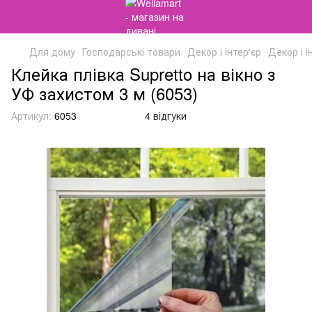
Для дому
Господарські товари
Декор і інтер'єр
Декор і і
Клейка плівка Supretto на вікно з
УФ захистом 3 м (6053)
Артикул:
6053
4 відгуки