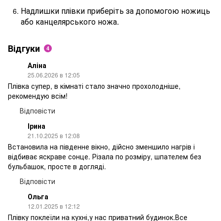
Надлишки плівки приберіть за допомогою ножиць
або канцелярського ножа.
Відгуки
4
Аліна
25.06.2026 в 12:05
Плівка супер, в кімнаті стало значно прохолодніше,
рекомендую всім!
Відповісти
Ірина
21.10.2025 в 12:08
Встановила на південне вікно, дійсно зменшило нагрів і
відбиває яскраве сонце. Різала по розміру, шпателем без
бульбашок, просте в догляді.
Відповісти
Ольга
12.01.2025 в 12:12
Плівку поклеїли на кухні,у нас приватний будинок.Все