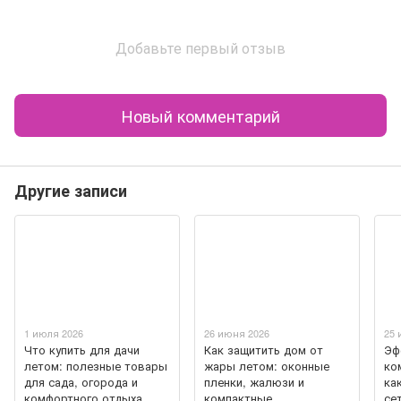
Добавьте первый отзыв
Новый комментарий
Другие записи
1 июля 2026
26 июня 2026
25 
Что купить для дачи
Как защитить дом от
Эф
летом: полезные товары
жары летом: оконные
ко
для сада, огорода и
пленки, жалюзи и
ка
комфортного отдыха
компактные
се