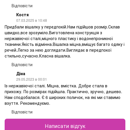
Відповісти
Костя
07.03.2025 в 10:48
Придбали вішалку у передпокій.Нам підійшов розмір.Склав
швидко,все зрозуміло.Виготовлена конструкція з
нержавіючої сталі,міцного пластику і водонепроникної
тканини.Якість відмінна.Вішалка міцна,вміщує багато одяку і
речей.Легко за нею доглядати.Виглядає в передпокої
стильно,сучасно.Класна вішалка.
Відповісти
Діна
29.05.2023 в 00:01
Із нержавіючої сталі. Міцна, вмістка. Добре стала в
прихожу. По розмірах підійшла. Практично, зручно, дешево.
Нам сподобалася. Є 6 широких поличок, на які ми ставимо
взуття. Рекомендуємо.
Відповісти
Написати відгук