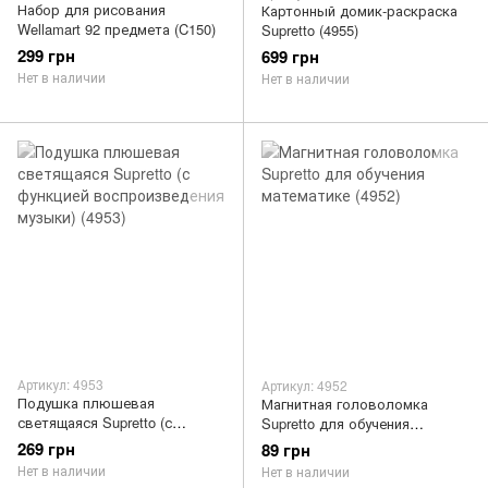
Набор для рисования
Картонный домик-раскраска
Wellamart 92 предмета (C150)
Supretto (4955)
299 грн
699 грн
Нет в наличии
Нет в наличии
Артикул: 4953
Артикул: 4952
Подушка плюшевая
Магнитная головоломка
светящаяся Supretto (с
Supretto для обучения
функцией воспроизведения
математике (4952)
269 грн
89 грн
музыки) (4953)
Нет в наличии
Нет в наличии