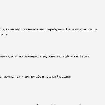
іля, і в ньому стає неможливо перебувати. Не знаєте, як краще
сонця.
енях, оскільки захищають від сонячних відблисків. Темна
орки можна прати вручну або в пральній машині.