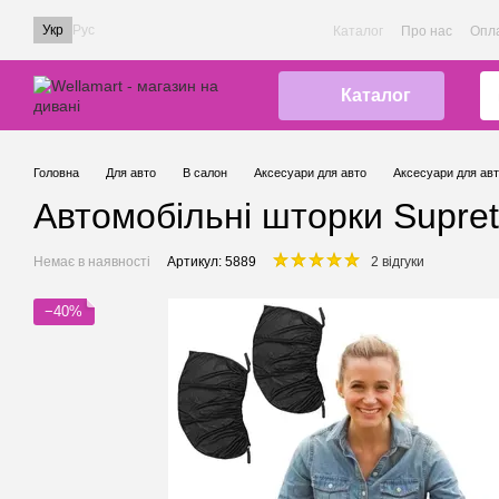
Перейти до основного контенту
Укр
Рус
Каталог
Про нас
Опла
Каталог
Головна
Для авто
В салон
Аксесуари для авто
Аксесуари для авт
Автомобільнi шторки Suprett
Немає в наявності
Артикул: 5889
2 відгуки
−40%