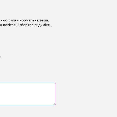
анню скла - нормальна тема.
 повітря, і зберігає видимість.
ю