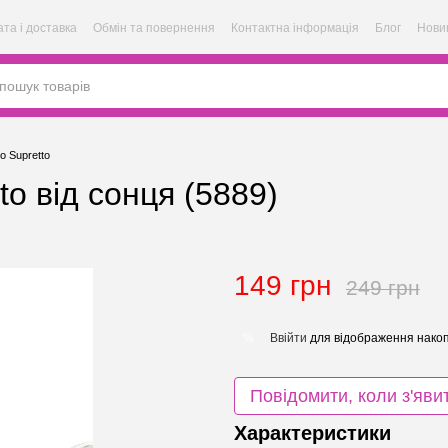
та і доставка
Обмін та повернення
Контактна інформація
Блог
Нови
о Supretto
o від сонця (5889)
149 грн
249 грн
Ввійти
для відображення накоп
%
Повідомити, коли з'яви
Характеристики