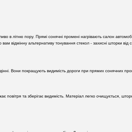
ливо в літню пору. Прямі сонячні промені нагрівають салон автомоб
вам відмінну альтернативу тонування стекол - захисні шторки від 
інні. Вони покращують видимість дороги при прямих сонячних пром
ускає повітря та зберігає видимість. Матеріал легко очищується, шт