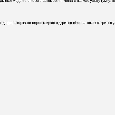
дь-якої моделі легкового автомобіля. Легка сітка має ушиту гумку, як
ні двері. Шторка не перешкоджає відкриттю вікон, а також закриттю 