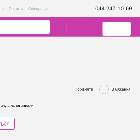
044 247-10-69
ни
Оферта
Співпраця
Порівняти
В бажання
ичувальної знижки
ться