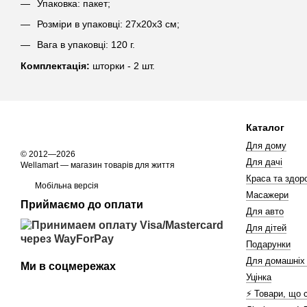
Упаковка: пакет;
Розміри в упаковці: 27х20х3 см;
Вага в упаковці: 120 г.
Комплектація:
шторки - 2 шт.
Каталог
Для дому
© 2012—2026
Для дачі
Wellamart — магазин товарів для життя
Краса та здоро
Мобільна версія
Масажери
Приймаємо до оплати
Для авто
Для дітей
Подарунки
Для домашніх
Ми в соцмережах
Уцінка
⚡️ Товари, що 