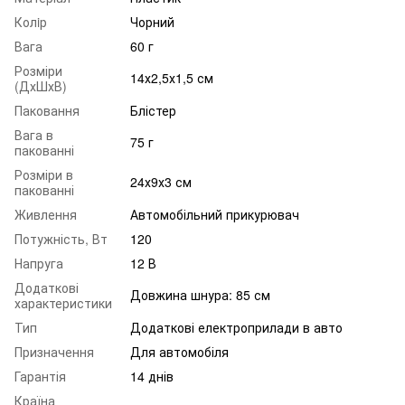
Колiр
Чорний
Вага
60 г
Розміри
14х2,5х1,5 см
(ДхШхВ)
Паковання
Блістер
Вага в
75 г
пакованні
Розміри в
24х9х3 см
пакованні
Живлення
Автомобільний прикурювач
Потужність, Вт
120
Напруга
12 В
Додаткові
Довжина шнура: 85 см
характеристики
Тип
Додаткові електроприлади в авто
Призначення
Для автомобіля
Гарантія
14 днів
Країна