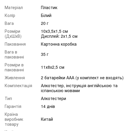
Матеріал
Пластик
Колiр
Білий
Вага
20 г
Розміри
10х3,5х1,5 см
(ДхШхВ)
Дисплей: 2х1,5 см
Паковання
Картонна коробка
Вага в
35 г
пакованні
Розміри в
11х8х2,5 см
пакованні
Живлення
2 батарейки ААА (у комплект не входять)
Комплектація
Алкотестер, інструкція англійською та
іспанською мовами
Тип
Алкотестери
Гарантія
14 днів
Країна
виробник
Китай
товару