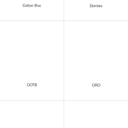
Cotton Box
Domtex
OOTB
ORO