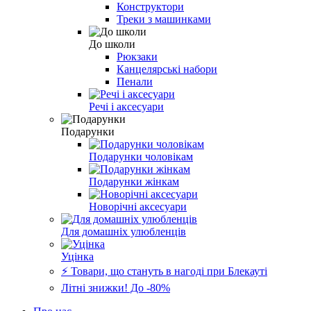
Конструктори
Треки з машинками
До школи
Рюкзаки
Канцелярські набори
Пенали
Речі і аксесуари
Подарунки
Подарунки чоловікам
Подарунки жінкам
Новорічні аксесуари
Для домашніх улюбленців
Уцінка
⚡️ Товари, що стануть в нагоді при Блекауті
Літні знижки! До -80%