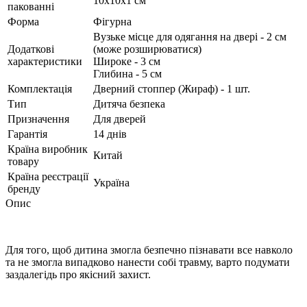
10х10х1 см
пакованні
Форма
Фігурна
Вузьке місце для одягання на двері - 2 см
Додаткові
(може розширюватися)
характеристики
Широке - 3 см
Глибина - 5 см
Комплектація
Дверний стоппер (Жираф) - 1 шт.
Тип
Дитяча безпека
Призначення
Для дверей
Гарантія
14 днів
Країна виробник
Китай
товару
Країна реєстрації
Україна
бренду
Опис
Для того, щоб дитина змогла безпечно пізнавати все навколо
та не змогла випадково нанести собі травму, варто подумати
заздалегідь про якісний захист.