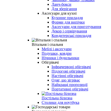
Ланч-бокси
Для зберігання
Аксесуари для кухні
Кухонне приладдя
Форми для випічки
Аксесуари для приготування
Декор і сервірування
Кондитерські приладдя
Вітальня і спальня
Меблі і аксесуари
Подушки, ковдри
Нічники і будильники
Обігрівачі
Інфрачервоні обігрівачі
Підлогові обігрівачі
Настінні обігрівачі
Одяг, що зігріває
Найкращі пропозиції
Портативні обігрівачі
Постільна білизна
Столики для ноутбука