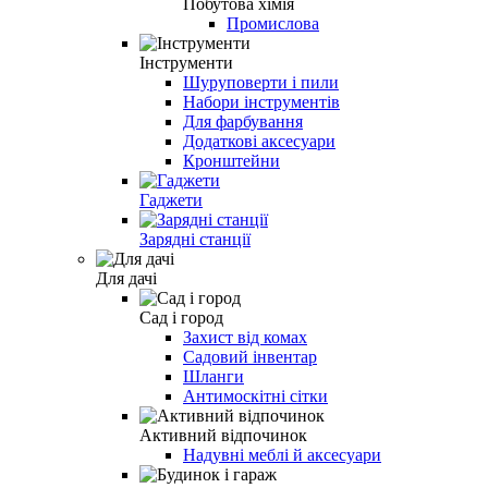
Побутова хімія
Промислова
Інструменти
Шуруповерти і пили
Набори інструментів
Для фарбування
Додаткові аксесуари
Кронштейни
Гаджети
Зарядні станції
Для дачі
Сад і город
Захист від комах
Садовий інвентар
Шланги
Антимоскітні сітки
Активний відпочинок
Надувні меблі й аксесуари