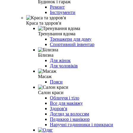
Будинок і гараж
Ремонт
Інструменти
Краса та здоров'я
Тренування вдома
Тренажери для дому
Спортивний інвентар
Білизна
Для жінок
Для чоловіків
Масаж
Пояси
Салон краси
Обличчя і тіло
Все для макіяжу
Здоров'я
Догляд за волоссям
Педикюр і манікюр
Наручні годинники і прикраси