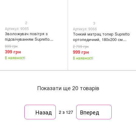
2
3
Артикул: 9065
Артикул: 9066
Зволожувач повітря з
Тонкий матрац топер Supretto
підсвічуванням Supretto
ортопедичний, 180x200 см
Снігові гори портативний
(9066)
999 грн
2 799 грн
(9065)
399 грн
999 грн
В наявності
В наявності
Показати ще 20 товарів
Назад
Вперед
2
з 127