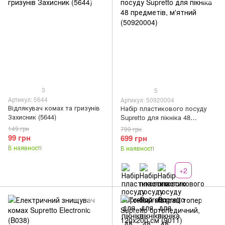
3
5
Артикул: 5644
Артикул: 50920004
Відлякувач комах та гризунів
Набір пластикового посуду
Захисник (5644)
Supretto для пікніка 48
предметів, м'ятний (50920004)
149 грн
799 грн
99 грн
699 грн
В наявності
В наявності
+2