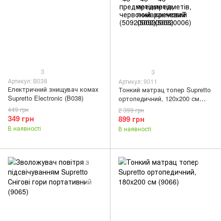
3
3
Артикул: B038
Артикул: 9011
Електричний знищувач комах
Тонкий матрац топер Supretto
Supretto Electronic (B038)
ортопедичний, 120x200 см
(9011)
449 грн
2 399 грн
349 грн
899 грн
В наявності
В наявності