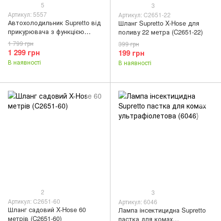
5
3
Артикул: 5557
Артикул: C2651-22
Автохолодильник Supretto від
Шланг Supretto X-Hose для
прикурювача з функцією
поливу 22 метра (C2651-22)
нагріву (5557)
1 799 грн
399 грн
1 299 грн
199 грн
В наявності
В наявності
2
3
Артикул: C2651-60
Артикул: 6046
Шланг садовий X-Hose 60
Лампа інсектицидна Supretto
метрів (C2651-60)
пастка для комах