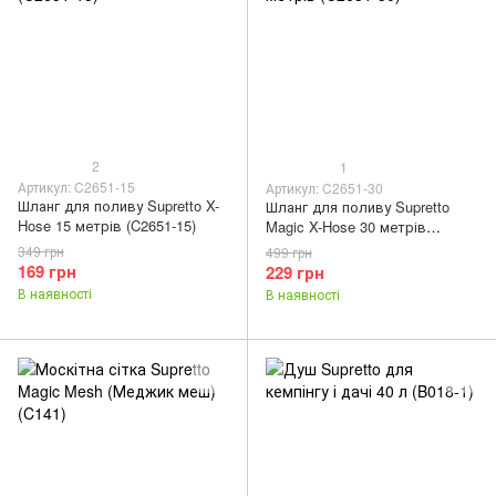
2
1
Артикул: C2651-15
Артикул: C2651-30
Шланг для поливу Supretto X-
Шланг для поливу Supretto
Hose 15 метрів (C2651-15)
Magic X-Hose 30 метрів
(C2651-30)
349 грн
499 грн
169 грн
229 грн
В наявності
В наявності