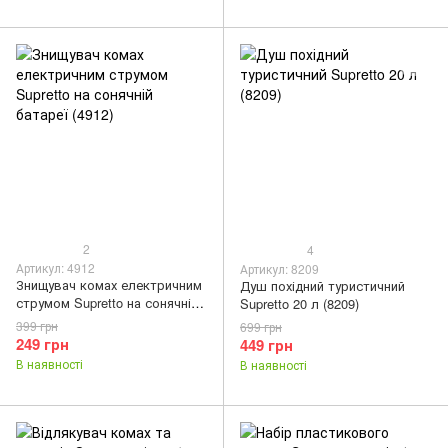
2
4
Артикул: 4912
Артикул: 8209
Знищувач комах електричним
Душ похідний туристичний
струмом Supretto на сонячній
Supretto 20 л (8209)
батареї (4912)
399 грн
699 грн
249 грн
449 грн
В наявності
В наявності