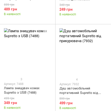
ультрафіолетова (6046)
699 грн
349 грн
489 грн
249 грн
В наявності
В наявності
3
4
Артикул: 7488
Артикул: 7932
Лампа знищувач комах
Душ автомобільний
Supretto з USB (7488)
портативний Supretto від
прикурювача (7932)
499 грн
899 грн
349 грн
499 грн
В наявності
В наявності