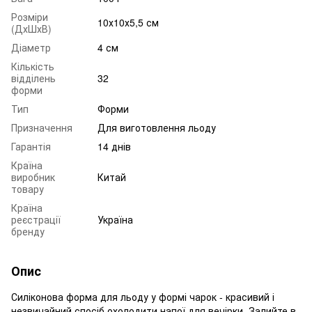
Розміри
10х10х5,5 см
(ДхШхВ)
Діаметр
4 см
Кількість
відділень
32
форми
Тип
Форми
Призначення
Для виготовлення льоду
Гарантія
14 днів
Країна
виробник
Китай
товару
Країна
реєстрації
Україна
бренду
Опис
Силіконова форма для льоду у формі чарок - красивий і
незвичайний спосіб охолодити напої для вечірки. Залийте в