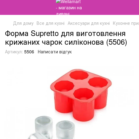
Для дому
Все для кухні
Аксесуари для кухні
Кухонне пр
Форма Supretto для виготовлення
крижаних чарок силіконова (5506)
Артикул:
5506
Написати відгук