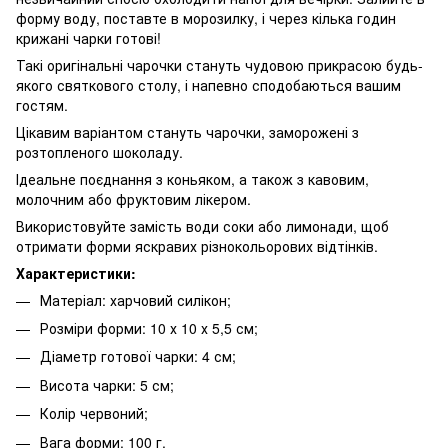
форму воду, поставте в морозилку, і через кілька годин
крижані чарки готові!
Такі оригінальні чарочки стануть чудовою прикрасою будь-
якого святкового столу, і напевно сподобаються вашим
гостям.
Цікавим варіантом стануть чарочки, заморожені з
розтопленого шоколаду.
Ідеальне поєднання з коньяком, а також з кавовим,
молочним або фруктовим лікером.
Використовуйте замість води соки або лимонади, щоб
отримати форми яскравих різнокольорових відтінків.
Характеристики:
Матеріал: харчовий силікон;
Розміри форми: 10 х 10 х 5,5 см;
Діаметр готової чарки: 4 см;
Висота чарки: 5 см;
Колір червоний;
Вага форми: 100 г.